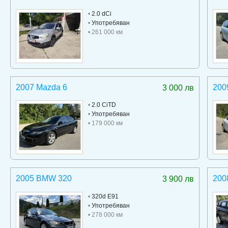
•
2.0 dCi
•
Употребяван
• 261 000 км
2007 Mazda 6
200
3 000 лв
•
2.0 CiTD
•
Употребяван
• 179 000 км
2005 BMW 320
200
3 900 лв
•
320d E91
•
Употребяван
• 278 000 км