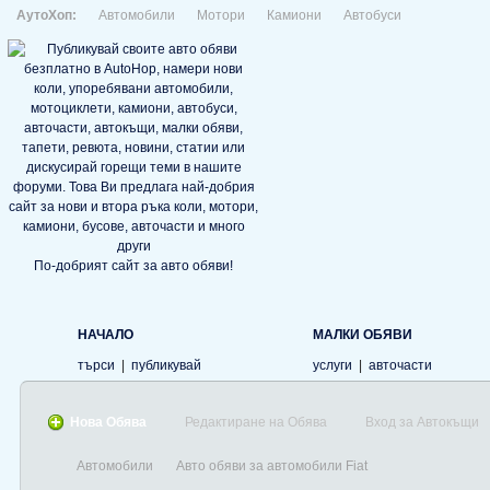
АутоХоп:
Автомобили
Мотори
Камиони
Автобуси
По-добрият сайт за авто обяви!
НАЧАЛО
МАЛКИ ОБЯВИ
търси
|
публикувай
услуги
|
авточасти
Нова Обява
Редактиране на Обява
Вход за Автокъщи
Автомобили
Авто обяви за автомобили Fiat