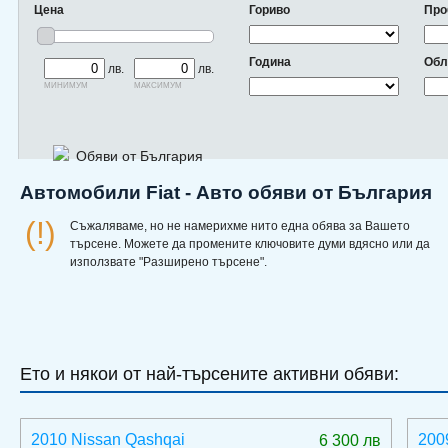
Цена
Гориво
Про
Година
Обл
лв.
лв.
минимум
максимум
Обяви от България
Автомобили Fiat - Авто обяви от България
(!)
Съжаляваме, но не намерихме нито една обява за Вашето
търсене. Можете да промените ключовите думи вдясно или да
използвате "Разширено търсене".
Ето и някои от най-търсените активни обяви:
2010 Nissan Qashqai
200
6 300 лв