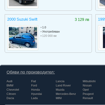
2000 Suzuki Swift
199
3 129 лв
•
1.0
•
Употребяван
• 120 000 км
Обяви по производител:
Audi
Fiat
Lancia
Mitsubishi
BMW
Ford
Land Rover
Nissan
Chevrolet
Honda
Mazda
Opel
Citroen
Hyundai
Mercedes-Benz
Peugeot
Dacia
Lada
MINI
Renault