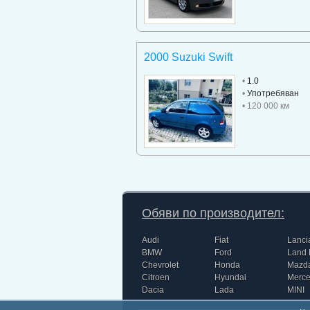
2000 Suzuki Swift
•
1.0
•
Употребяван
• 120 000 км
Обяви по производител:
Audi
Fiat
Lanci
BMW
Ford
Land 
Chevrolet
Honda
Mazd
Citroen
Hyundai
Merc
Dacia
Lada
MINI