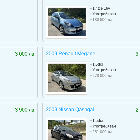
•
1.4tce 16v
•
Употребяван
• 180 500 км
2009 Renault Megane
3 000 лв
3
•
1.5dci
•
Употребяван
• 278 000 км
2008 Nissan Qashqai
3 900 лв
2
•
1.5dci
•
Употребяван
• 251 000 км