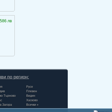
586 лв
ви по регион:
ия
Русе
див
Плевен
ко Търново
Видин
ас
Хасково
а Загора
Всички »