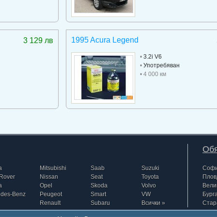
1995 Acura Legend
3 129 лв
•
3.2i V6
•
Употребяван
• 4 000 км
Обя
a
Mitsubishi
Saab
Suzuki
Соф
Rover
Nissan
Seat
Toyota
Плов
a
Opel
Skoda
Volvo
Вели
edes-Benz
Peugeot
Smart
VW
Бург
Renault
Subaru
Всички »
Стар