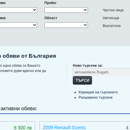
иво
Пробег
Частни лица
ина
Област
Автокъщи
Вносители
о обяви от България
о една обява за Вашето
Ново търсене за:
ючовите думи вдясно или да
ТЪРСИ
Корекция на търсенето
Разширено търсене
 активни обяви:
2009 Renault Scenic
6 300 лв
4