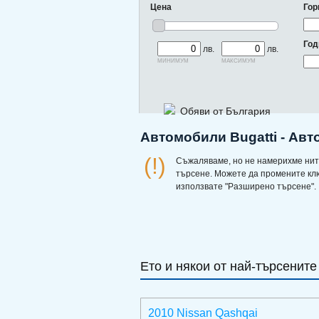
Цена
Гор
Год
лв.
лв.
минимум
максимум
Обяви от България
Автомобили Bugatti - Авт
(!)
Съжаляваме, но не намерихме нит
търсене. Можете да промените кл
използвате "Разширено търсене".
Ето и някои от най-търсените
2010 Nissan Qashqai