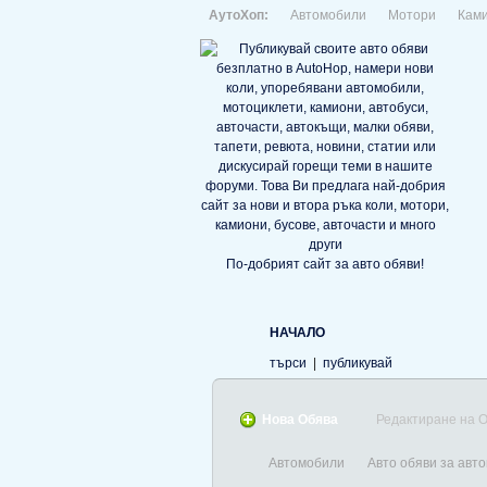
АутоХоп:
Автомобили
Мотори
Кам
По-добрият сайт за авто обяви!
НАЧАЛО
търси
|
публикувай
Нова Обява
Редактиране на 
Автомобили
Авто обяви за авто