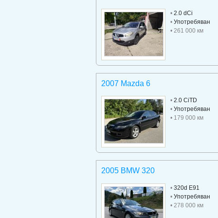
•
2.0 dCi
•
Употребяван
• 261 000 км
2007 Mazda 6
•
2.0 CiTD
•
Употребяван
• 179 000 км
2005 BMW 320
•
320d E91
•
Употребяван
• 278 000 км