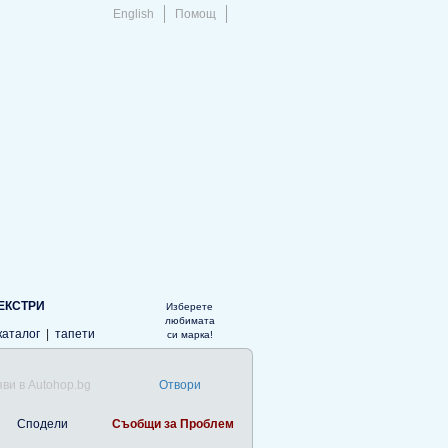
English
Помощ
ЕКСТРИ
Изберете
любимата
каталог
|
тапети
си марка!
ви в Autohop.bg
Отвори
Сподели
Съобщи за Проблем