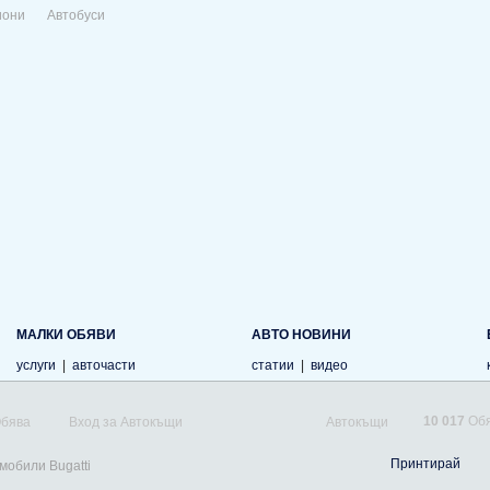
иони
Автобуси
МАЛКИ ОБЯВИ
АВТО НОВИНИ
услуги
|
авточасти
статии
|
видео
10 017
Обя
Обява
Вход за Автокъщи
Автокъщи
Принтирай
мобили Bugatti