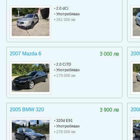
•
2.0 dCi
•
Употребяван
• 261 000 км
2007 Mazda 6
200
3 000 лв
•
2.0 CiTD
•
Употребяван
• 179 000 км
2005 BMW 320
200
3 900 лв
•
320d E91
•
Употребяван
• 278 000 км