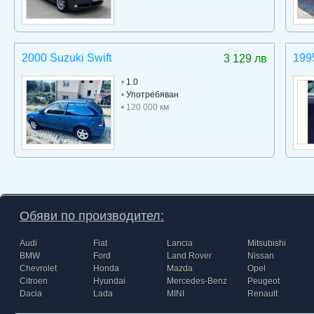
2000 Suzuki Swift
199
3 129 лв
•
1.0
•
Употребяван
• 120 000 км
Обяви по производител:
Audi
Fiat
Lancia
Mitsubishi
BMW
Ford
Land Rover
Nissan
Chevrolet
Honda
Mazda
Opel
Citroen
Hyundai
Mercedes-Benz
Peugeot
Dacia
Lada
MINI
Renault