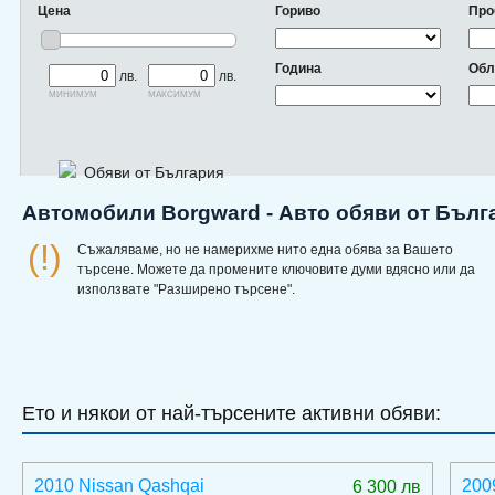
Цена
Гориво
Про
Година
Обл
лв.
лв.
минимум
максимум
Обяви от България
Автомобили Borgward - Авто обяви от Бълг
(!)
Съжаляваме, но не намерихме нито една обява за Вашето
търсене. Можете да промените ключовите думи вдясно или да
използвате "Разширено търсене".
Ето и някои от най-търсените активни обяви:
2010 Nissan Qashqai
200
6 300 лв