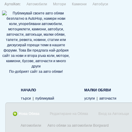
АутоХоп:
Автомобили
Мотори
Камиони
Автобуси
По-добрият сайт за авто обяви!
НАЧАЛО
МАЛКИ ОБЯВИ
търси
|
публикувай
услуги
|
авточасти
Нова Обява
Редактиране на Обява
Вход за Автокъщи
Автомобили
Авто обяви за автомобили Borgward