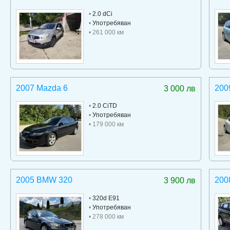
•
2.0 dCi
•
Употребяван
• 261 000 км
2007 Mazda 6
200
3 000 лв
•
2.0 CiTD
•
Употребяван
• 179 000 км
2005 BMW 320
200
3 900 лв
•
320d E91
•
Употребяван
• 278 000 км