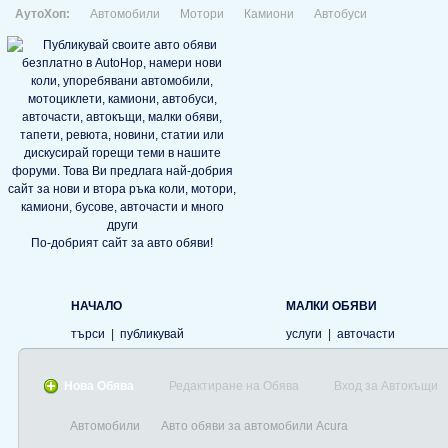
АутоХоп:
Автомобили
Мотори
Камиони
Автобуси
По-добрият сайт за авто обяви!
НАЧАЛО
МАЛКИ ОБЯВИ
търси
|
публикувай
услуги
|
авточасти
Нова Обява
Редактиране на Обява
Вход за Автокъщи
Автомобили
Авто обяви за автомобили Acura