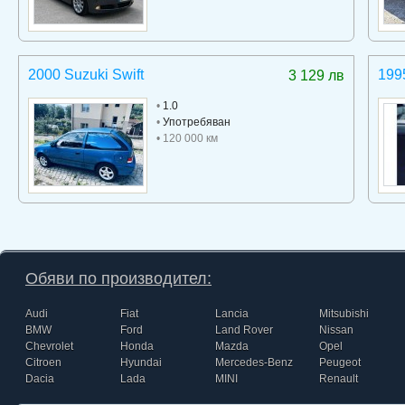
2000 Suzuki Swift
199
3 129 лв
•
1.0
•
Употребяван
• 120 000 км
Обяви по производител:
Audi
Fiat
Lancia
Mitsubishi
BMW
Ford
Land Rover
Nissan
Chevrolet
Honda
Mazda
Opel
Citroen
Hyundai
Mercedes-Benz
Peugeot
Dacia
Lada
MINI
Renault