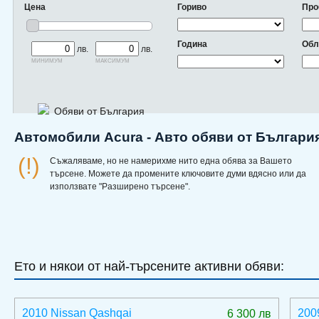
Цена
Гориво
Про
Година
Обл
лв.
лв.
минимум
максимум
Обяви от България
Автомобили Acura - Авто обяви от Българи
(!)
Съжаляваме, но не намерихме нито една обява за Вашето
търсене. Можете да промените ключовите думи вдясно или да
използвате "Разширено търсене".
Ето и някои от най-търсените активни обяви:
2010 Nissan Qashqai
200
6 300 лв