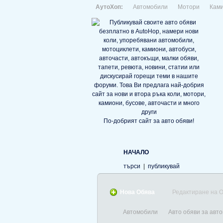
АутоХоп:
Автомобили
Мотори
Кам
По-добрият сайт за авто обяви!
НАЧАЛО
търси
|
публикувай
Нова Обява
Редактиране на 
Автомобили
Авто обяви за авт