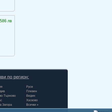
586 лв
ви по регион:
ия
Русе
див
Плевен
ко Търново
Видин
ас
Хасково
а Загора
Всички »