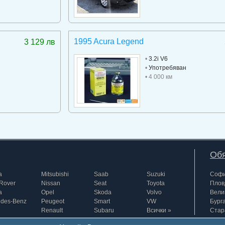
1995 Acura Legend
3 129 лв
•
3.2i V6
•
Употребяван
• 4 000 км
Обя
a
Mitsubishi
Saab
Suzuki
Соф
Rover
Nissan
Seat
Toyota
Плов
a
Opel
Skoda
Volvo
Вели
edes-Benz
Peugeot
Smart
VW
Бург
Renault
Subaru
Всички »
Стар