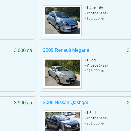
•
1.4tce 16v
•
Употребяван
• 180 500 км
2009 Renault Megane
3 000 лв
3
•
1.5dci
•
Употребяван
• 278 000 км
2008 Nissan Qashqai
3 900 лв
2
•
1.5dci
•
Употребяван
• 251 000 км