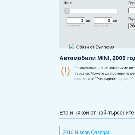
Цена
Гор
Год
лв.
лв.
минимум
максимум
Обяви от България
Автомобили MINI, 2009 го
(!)
Съжаляваме, но не намерихме нит
търсене. Можете да промените кл
използвате "Разширено търсене".
Ето и някои от най-търсените
2010 Nissan Qashqai