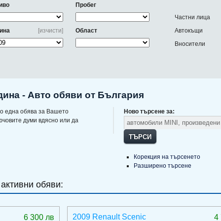
иво
Пробег
Частни лица
ина
[изчисти]
Област
Автокъщи
Вносители
дина - Авто обяви от България
о една обява за Вашето
Ново търсене за:
ючовите думи вдясно или да
ТЪРСИ
Корекция на търсенето
Разширено търсене
 активни обяви:
2009 Renault Scenic
6 300 лв
4