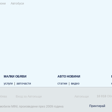
иони
Автобуси
МАЛКИ ОБЯВИ
АВТО НОВИНИ
услуги
|
авточасти
статии
|
видео
10 018
Обя
Обява
Вход за Автокъщи
Автокъщи
Принтирай
омобили MINI, произведени през 2009 година