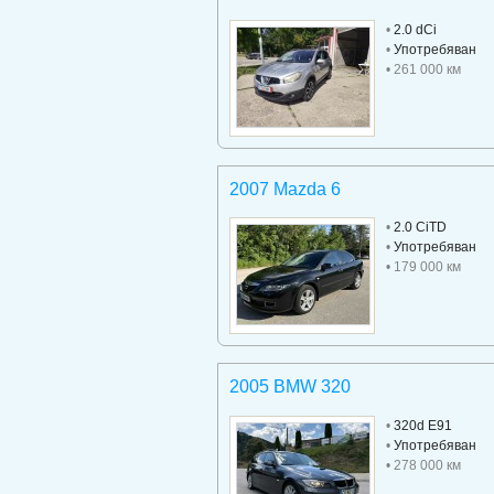
•
2.0 dCi
•
Употребяван
• 261 000 км
2007 Mazda 6
•
2.0 CiTD
•
Употребяван
• 179 000 км
2005 BMW 320
•
320d E91
•
Употребяван
• 278 000 км