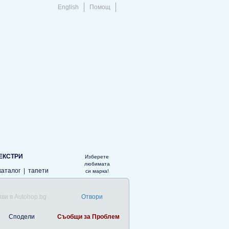
English
Помощ
ЕКСТРИ
Изберете
любимата
каталог
|
тапети
си марка!
ви в Autohop.bg
Отвори
Сподели
Съобщи за Проблем