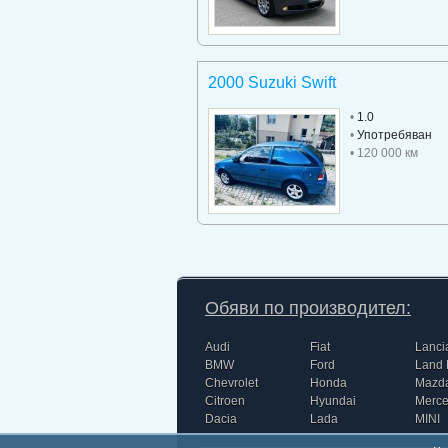
2000 Suzuki Swift
•
1.0
•
Употребяван
• 120 000 км
Обяви по производител:
Audi
Fiat
Lanci
BMW
Ford
Land 
Chevrolet
Honda
Mazd
Citroen
Hyundai
Merc
Dacia
Lada
MINI