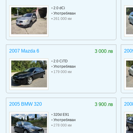
•
2.0 dCi
•
Употребяван
• 261 000 км
2007 Mazda 6
200
3 000 лв
•
2.0 CiTD
•
Употребяван
• 179 000 км
2005 BMW 320
200
3 900 лв
•
320d E91
•
Употребяван
• 278 000 км