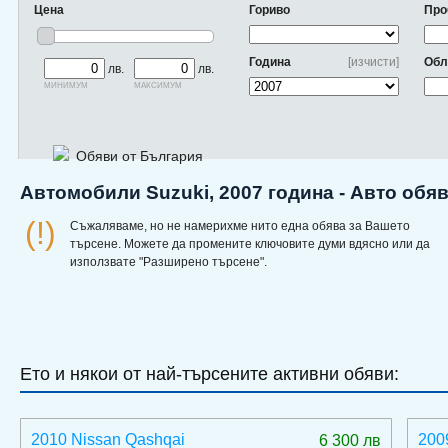
Цена
Гориво
Про
Година
[изчисти]
Обл
лв.
лв.
минимум
максимум
Обяви от България
Автомобили Suzuki, 2007 година - Авто обя
(!)
Съжаляваме, но не намерихме нито една обява за Вашето
търсене. Можете да промените ключовите думи вдясно или да
използвате "Разширено търсене".
Ето и някои от най-търсените активни обяви:
2010 Nissan Qashqai
200
6 300 лв