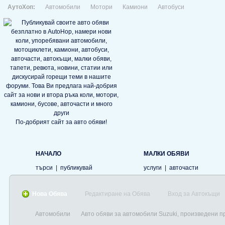
АутоХоп:
Автомобили
Мотори
Камиони
Автобуси
По-добрият сайт за авто обяви!
НАЧАЛО
МАЛКИ ОБЯВИ
търси
|
публикувай
услуги
|
авточасти
Нова Обява
Редактиране на Обява
Вход за Автокъщи
Автомобили
Авто обяви за автомобили Suzuki, произведени п