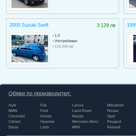
2000 Suzuki Swift
199
3 129 лв
•
1.0
•
Употребяван
• 120 000 км
Обяви по производител:
Audi
Fiat
Lancia
Mitsubishi
BMW
Ford
Land Rover
Nissan
Chevrolet
Honda
Mazda
Opel
Citroen
Hyundai
Mercedes-Benz
Peugeot
Dacia
Lada
MINI
Renault