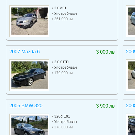
•
2.0 dCi
•
Употребяван
• 261 000 км
2007 Mazda 6
200
3 000 лв
•
2.0 CiTD
•
Употребяван
• 179 000 км
2005 BMW 320
200
3 900 лв
•
320d E91
•
Употребяван
• 278 000 км