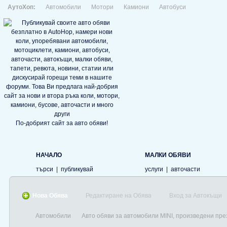
АутоХоп:
Автомобили
Мотори
Камиони
Автобуси
По-добрият сайт за авто обяви!
НАЧАЛО
МАЛКИ ОБЯВИ
търси
|
публикувай
услуги
|
авточасти
Нова Обява
Редактиране на Обява
Вход за Автокъщи
Автомобили
Авто обяви за автомобили MINI, произведени пре