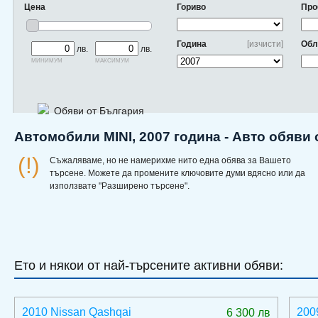
Цена
Гориво
Про
Година
[изчисти]
Обл
лв.
лв.
минимум
максимум
Обяви от България
Автомобили MINI, 2007 година - Авто обяви
(!)
Съжаляваме, но не намерихме нито една обява за Вашето
търсене. Можете да промените ключовите думи вдясно или да
използвате "Разширено търсене".
Ето и някои от най-търсените активни обяви:
2010 Nissan Qashqai
200
6 300 лв