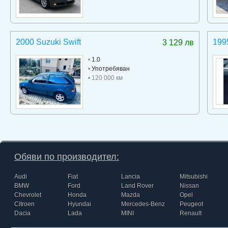
2000 Suzuki Swift
199
3 129 лв
•
1.0
•
Употребяван
• 120 000 км
Обяви по производител:
Audi
Fiat
Lancia
Mitsubishi
BMW
Ford
Land Rover
Nissan
Chevrolet
Honda
Mazda
Opel
Citroen
Hyundai
Mercedes-Benz
Peugeot
Dacia
Lada
MINI
Renault