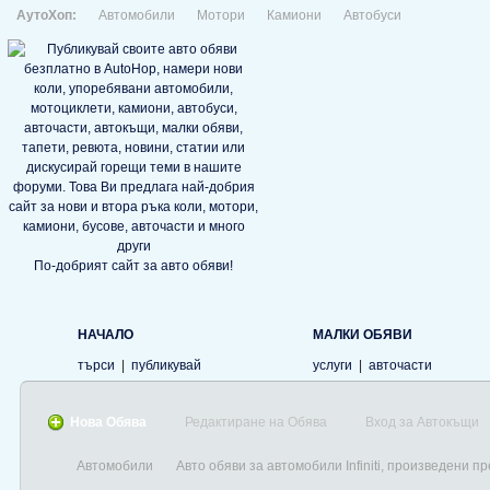
АутоХоп:
Автомобили
Мотори
Камиони
Автобуси
По-добрият сайт за авто обяви!
НАЧАЛО
МАЛКИ ОБЯВИ
търси
|
публикувай
услуги
|
авточасти
Нова Обява
Редактиране на Обява
Вход за Автокъщи
Автомобили
Авто обяви за автомобили Infiniti, произведени п