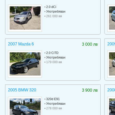
•
2.0 dCi
•
Употребяван
• 261 000 км
2007 Mazda 6
200
3 000 лв
•
2.0 CiTD
•
Употребяван
• 179 000 км
2005 BMW 320
200
3 900 лв
•
320d E91
•
Употребяван
• 278 000 км