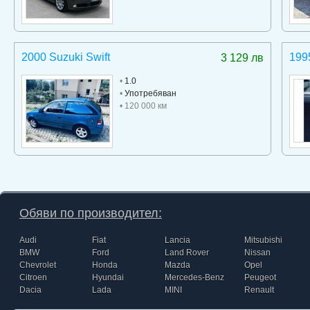
2000 Suzuki Swift
199
3 129 лв
•
1.0
•
Употребяван
• 120 000 км
Обяви по производител:
Audi
Fiat
Lancia
Mitsubishi
BMW
Ford
Land Rover
Nissan
Chevrolet
Honda
Mazda
Opel
Citroen
Hyundai
Mercedes-Benz
Peugeot
Dacia
Lada
MINI
Renault