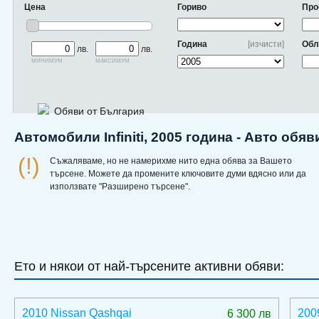
Цена
Гориво
Про
Година
[изчисти]
Обл
лв.
лв.
минимум
максимум
Обяви от България
Автомобили Infiniti, 2005 година - Авто обя
(!)
Съжаляваме, но не намерихме нито една обява за Вашето
търсене. Можете да промените ключовите думи вдясно или да
използвате "Разширено търсене".
Ето и някои от най-търсените активни обяви:
2010 Nissan Qashqai
200
6 300 лв