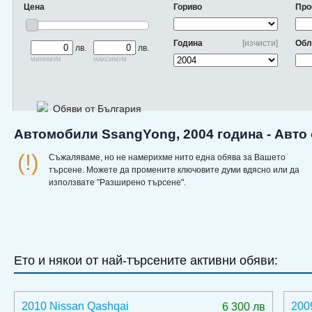
Цена
Гориво
Про
Година
[изчисти]
Обл
лв.
лв.
минимум
максимум
Обяви от България
Автомобили SsangYong, 2004 година - Авто
(!)
Съжаляваме, но не намерихме нито една обява за Вашето
търсене. Можете да промените ключовите думи вдясно или да
използвате "Разширено търсене".
Ето и някои от най-търсените активни обяви:
2010 Nissan Qashqai
200
6 300 лв