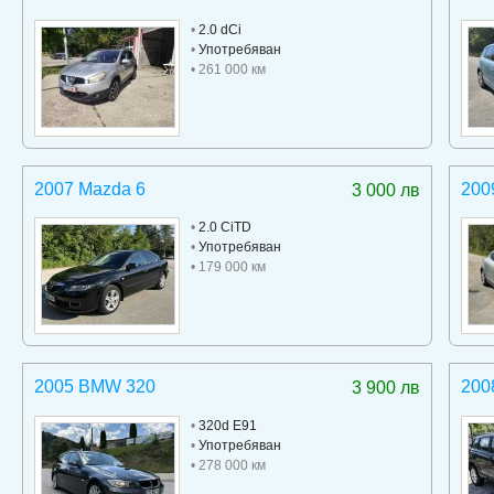
•
2.0 dCi
•
Употребяван
• 261 000 км
2007 Mazda 6
200
3 000 лв
•
2.0 CiTD
•
Употребяван
• 179 000 км
2005 BMW 320
200
3 900 лв
•
320d E91
•
Употребяван
• 278 000 км