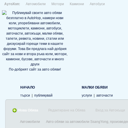
АутоХоп:
Автомобили
Мотори
Камиони
Автобуси
По-добрият сайт за авто обяви!
НАЧАЛО
МАЛКИ ОБЯВИ
търси
|
публикувай
услуги
|
авточасти
Нова Обява
Редактиране на Обява
Вход за Автокъщи
Автомобили
Авто обяви за автомобили SsangYong, произведе