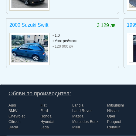
2000 Suzuki Swift
199
3 129 лв
•
1.0
•
Употребяван
• 120 000 км
Обяви по производител:
Audi
Fiat
Lancia
Mitsubishi
BMW
Ford
Land Rover
Nissan
Chevrolet
Honda
Mazda
Opel
Citroen
Hyundai
Mercedes-Benz
Peugeot
Dacia
Lada
MINI
Renault