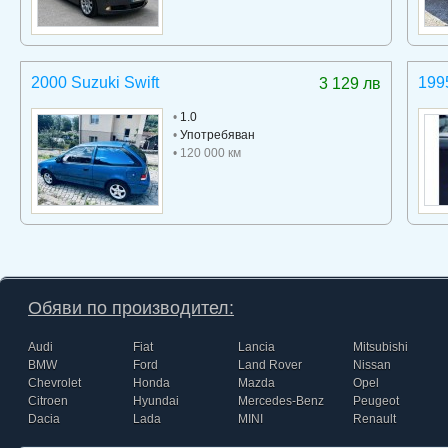
2000 Suzuki Swift
199
3 129 лв
•
1.0
•
Употребяван
• 120 000 км
Обяви по производител:
Audi
Fiat
Lancia
Mitsubishi
BMW
Ford
Land Rover
Nissan
Chevrolet
Honda
Mazda
Opel
Citroen
Hyundai
Mercedes-Benz
Peugeot
Dacia
Lada
MINI
Renault