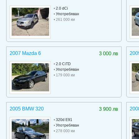
•
2.0 dCi
•
Употребяван
• 261 000 км
2007 Mazda 6
200
3 000 лв
•
2.0 CiTD
•
Употребяван
• 179 000 км
2005 BMW 320
200
3 900 лв
•
320d E91
•
Употребяван
• 278 000 км