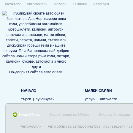
АутоХоп:
Автомобили
Мотори
Камиони
Автобуси
По-добрият сайт за авто обяви!
НАЧАЛО
МАЛКИ ОБЯВИ
търси
|
публикувай
услуги
|
авточасти
Нова Обява
Редактиране на Обява
Вход за Автокъщи
Автомобили
Авто обяви за автомобили Opel, произведени пре