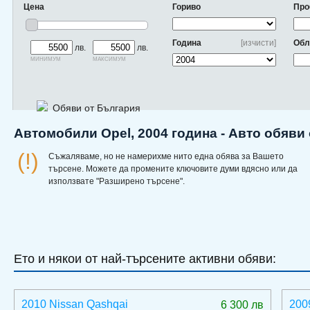
Цена
Гориво
Про
Година
[изчисти]
Обл
лв.
лв.
минимум
максимум
Обяви от България
Автомобили Opel, 2004 година - Авто обяви
(!)
Съжаляваме, но не намерихме нито една обява за Вашето
търсене. Можете да промените ключовите думи вдясно или да
използвате "Разширено търсене".
Ето и някои от най-търсените активни обяви:
2010 Nissan Qashqai
200
6 300 лв