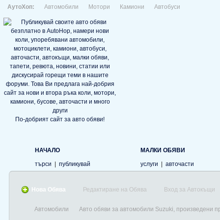
АутоХоп:
Автомобили
Мотори
Камиони
Автобуси
По-добрият сайт за авто обяви!
НАЧАЛО
МАЛКИ ОБЯВИ
търси
|
публикувай
услуги
|
авточасти
Нова Обява
Редактиране на Обява
Вход за Автокъщи
Автомобили
Авто обяви за автомобили Suzuki, произведени п