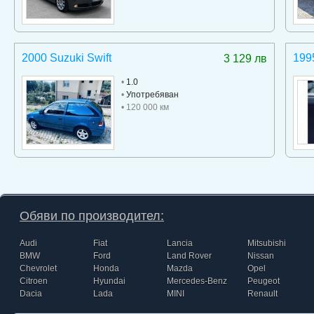
2000 Suzuki Swift
199
3 129 лв
•
1.0
•
Употребяван
• 120 000 км
Обяви по производител:
Audi
Fiat
Lancia
Mitsubishi
BMW
Ford
Land Rover
Nissan
Chevrolet
Honda
Mazda
Opel
Citroen
Hyundai
Mercedes-Benz
Peugeot
Dacia
Lada
MINI
Renault