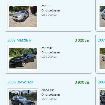
•
2.0 dCi
•
Употребяван
• 261 000 км
2007 Mazda 6
200
3 000 лв
•
2.0 CiTD
•
Употребяван
• 179 000 км
2005 BMW 320
200
3 900 лв
•
320d E91
•
Употребяван
• 278 000 км