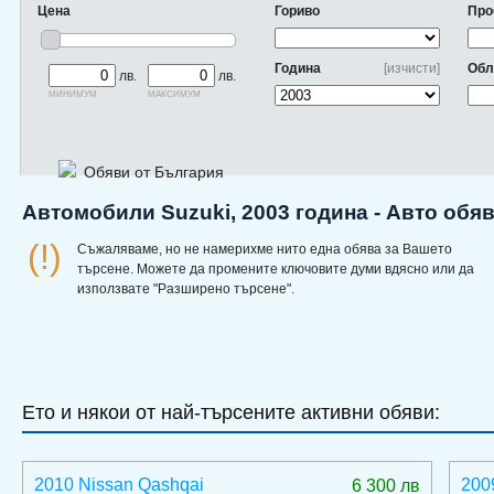
Цена
Гориво
Про
Година
[изчисти]
Обл
лв.
лв.
минимум
максимум
Обяви от България
Автомобили Suzuki, 2003 година - Авто обя
(!)
Съжаляваме, но не намерихме нито една обява за Вашето
търсене. Можете да промените ключовите думи вдясно или да
използвате "Разширено търсене".
Ето и някои от най-търсените активни обяви:
2010 Nissan Qashqai
200
6 300 лв