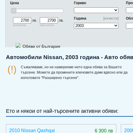
Цена
Гориво
Про
Година
[изчисти]
Обл
лв.
лв.
минимум
максимум
Обяви от България
Автомобили Nissan, 2003 година - Авто обя
(!)
Съжаляваме, но не намерихме нито една обява за Вашето
търсене. Можете да промените ключовите думи вдясно или да
използвате "Разширено търсене".
Ето и някои от най-търсените активни обяви:
2010 Nissan Qashqai
200
6 300 лв