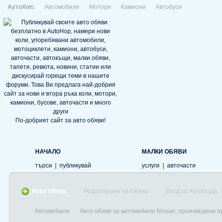
АутоХоп:
Автомобили
Мотори
Камиони
Автобуси
По-добрият сайт за авто обяви!
НАЧАЛО
МАЛКИ ОБЯВИ
търси
|
публикувай
услуги
|
авточасти
Нова Обява
Редактиране на Обява
Вход за Автокъщи
Автомобили
Авто обяви за автомобили Nissan, произведени п