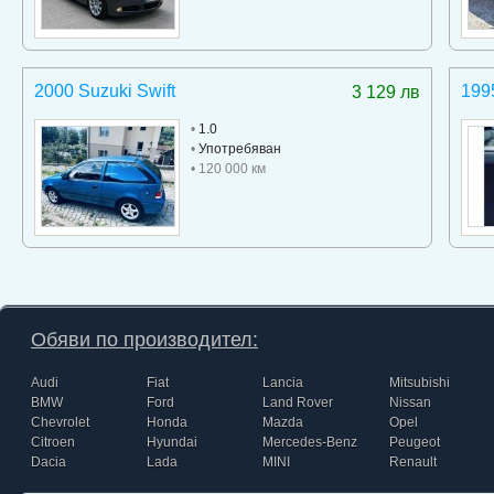
2000 Suzuki Swift
199
3 129 лв
•
1.0
•
Употребяван
• 120 000 км
Обяви по производител:
Audi
Fiat
Lancia
Mitsubishi
BMW
Ford
Land Rover
Nissan
Chevrolet
Honda
Mazda
Opel
Citroen
Hyundai
Mercedes-Benz
Peugeot
Dacia
Lada
MINI
Renault