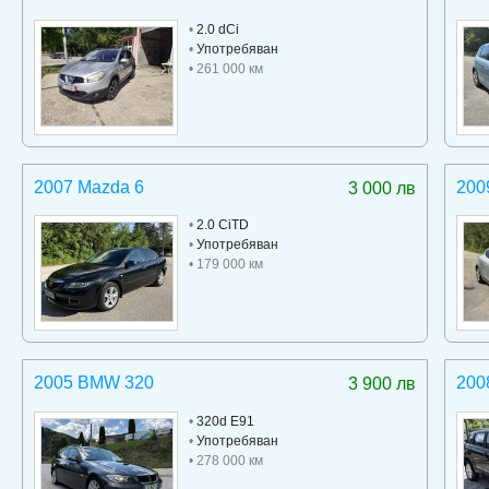
•
2.0 dCi
•
Употребяван
• 261 000 км
2007 Mazda 6
200
3 000 лв
•
2.0 CiTD
•
Употребяван
• 179 000 км
2005 BMW 320
200
3 900 лв
•
320d E91
•
Употребяван
• 278 000 км