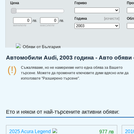
Цена
Гориво
Про
Година
[изчисти]
Обл
лв.
лв.
минимум
максимум
Обяви от България
Автомобили Audi, 2003 година - Авто обяви
(!)
Съжаляваме, но не намерихме нито една обява за Вашето
търсене. Можете да промените ключовите думи вдясно или да
използвате "Разширено търсене".
Ето и някои от най-търсените активни обяви:
2025 Acura Legend
201
977 лв