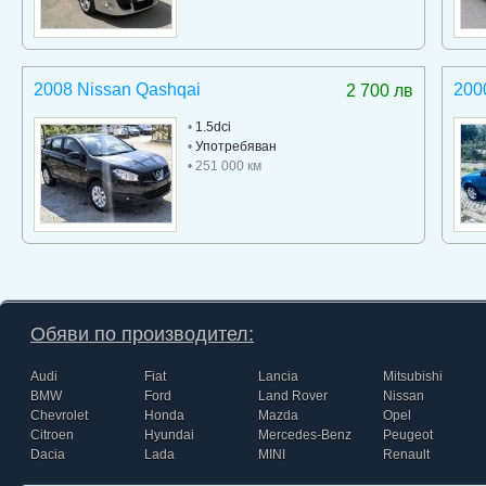
2008 Nissan Qashqai
2000
2 700 лв
•
1.5dci
•
Употребяван
• 251 000 км
Обяви по производител:
Audi
Fiat
Lancia
Mitsubishi
BMW
Ford
Land Rover
Nissan
Chevrolet
Honda
Mazda
Opel
Citroen
Hyundai
Mercedes-Benz
Peugeot
Dacia
Lada
MINI
Renault