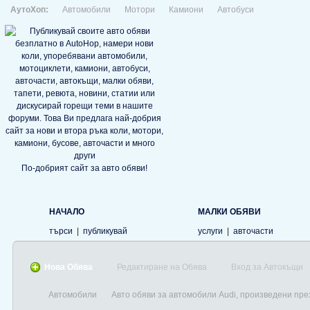
АутоХоп:
Автомобили
Мотори
Камиони
Автобуси
По-добрият сайт за авто обяви!
НАЧАЛО
МАЛКИ ОБЯВИ
търси
|
публикувай
услуги
|
авточасти
Нова Обява
Редактиране на Обява
Вход за Автокъщи
Автомобили
Авто обяви за автомобили Audi, произведени пре