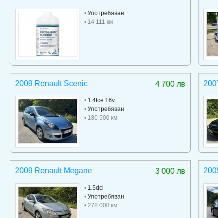
•
Употребяван
• 14 111 км
2009 Renault Scenic
200
4 700 лв
•
1.4tce 16v
•
Употребяван
• 180 500 км
2009 Renault Megane
200
3 000 лв
•
1.5dci
•
Употребяван
• 278 000 км