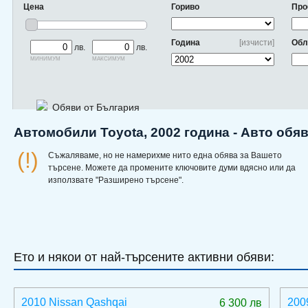
Цена
Гориво
Про
Година
[изчисти]
Обл
лв.
лв.
минимум
максимум
Обяви от България
Автомобили Toyota, 2002 година - Авто обя
(!)
Съжаляваме, но не намерихме нито една обява за Вашето
търсене. Можете да промените ключовите думи вдясно или да
използвате "Разширено търсене".
Ето и някои от най-търсените активни обяви:
2010 Nissan Qashqai
200
6 300 лв