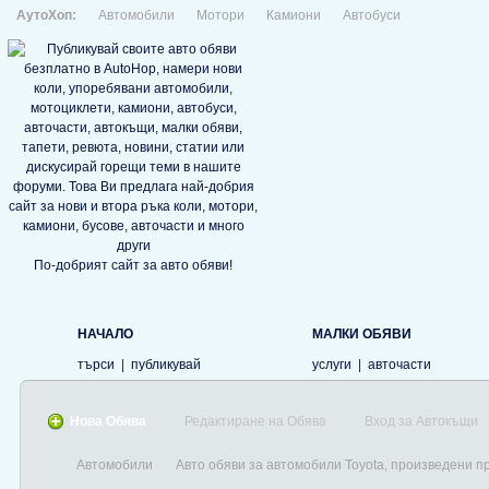
АутоХоп:
Автомобили
Мотори
Камиони
Автобуси
По-добрият сайт за авто обяви!
НАЧАЛО
МАЛКИ ОБЯВИ
търси
|
публикувай
услуги
|
авточасти
Нова Обява
Редактиране на Обява
Вход за Автокъщи
Автомобили
Авто обяви за автомобили Toyota, произведени п