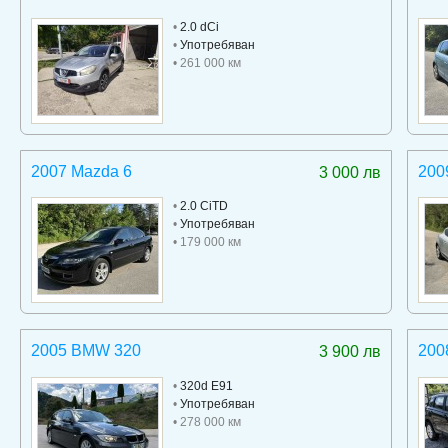
•
2.0 dCi
•
Употребяван
• 261 000 км
2007 Mazda 6
200
3 000 лв
•
2.0 CiTD
•
Употребяван
• 179 000 км
2005 BMW 320
200
3 900 лв
•
320d E91
•
Употребяван
• 278 000 км