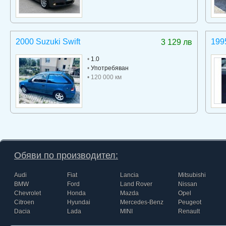
2000 Suzuki Swift
199
3 129 лв
•
1.0
•
Употребяван
• 120 000 км
Обяви по производител:
Audi
Fiat
Lancia
Mitsubishi
BMW
Ford
Land Rover
Nissan
Chevrolet
Honda
Mazda
Opel
Citroen
Hyundai
Mercedes-Benz
Peugeot
Dacia
Lada
MINI
Renault