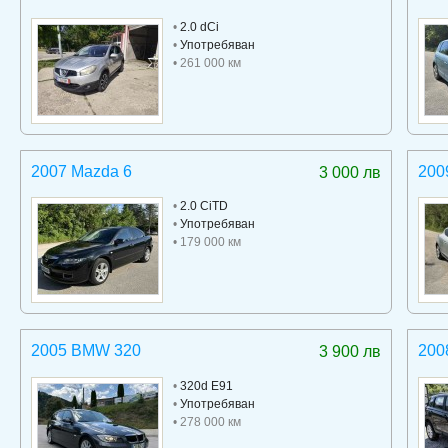
•
2.0 dCi
•
Употребяван
• 261 000 км
2007 Mazda 6
200
3 000 лв
•
2.0 CiTD
•
Употребяван
• 179 000 км
2005 BMW 320
200
3 900 лв
•
320d E91
•
Употребяван
• 278 000 км