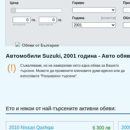
Цена
Гориво
Про
Година
[изчисти]
Обл
лв.
лв.
минимум
максимум
Обяви от България
Автомобили Suzuki, 2001 година - Авто обя
(!)
Съжаляваме, но не намерихме нито една обява за Вашето
търсене. Можете да промените ключовите думи вдясно или да
използвате "Разширено търсене".
Ето и някои от най-търсените активни обяви:
2010 Nissan Qashqai
200
6 300 лв