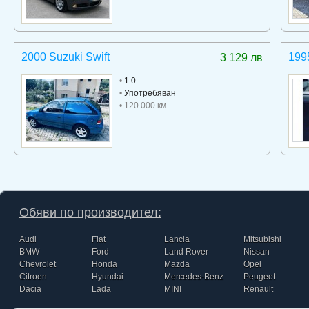
2000 Suzuki Swift
199
3 129 лв
•
1.0
•
Употребяван
• 120 000 км
Обяви по производител:
Audi
Fiat
Lancia
Mitsubishi
BMW
Ford
Land Rover
Nissan
Chevrolet
Honda
Mazda
Opel
Citroen
Hyundai
Mercedes-Benz
Peugeot
Dacia
Lada
MINI
Renault