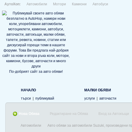
АутоХоп:
Автомобили
Мотори
Камиони
Автобуси
По-добрият сайт за авто обяви!
НАЧАЛО
МАЛКИ ОБЯВИ
търси
|
публикувай
услуги
|
авточасти
Нова Обява
Редактиране на Обява
Вход за Автокъщи
Автомобили
Авто обяви за автомобили Suzuki, произведени п