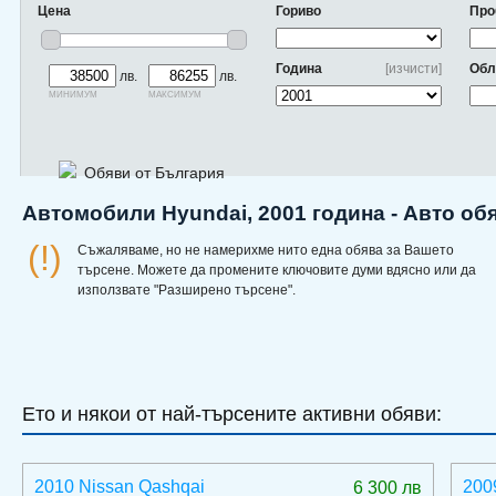
Цена
Гориво
Про
Година
[изчисти]
Обл
лв.
лв.
минимум
максимум
Обяви от България
Автомобили Hyundai, 2001 година - Авто об
(!)
Съжаляваме, но не намерихме нито една обява за Вашето
търсене. Можете да промените ключовите думи вдясно или да
използвате "Разширено търсене".
Ето и някои от най-търсените активни обяви:
2010 Nissan Qashqai
200
6 300 лв