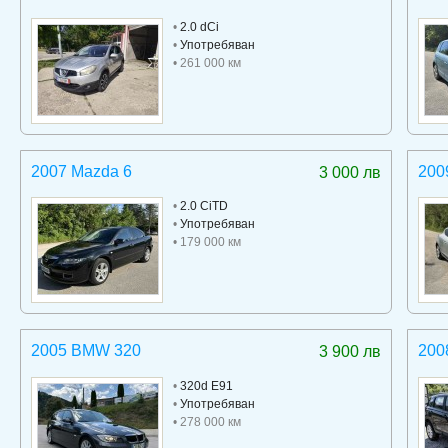
•
2.0 dCi
•
Употребяван
• 261 000 км
2007 Mazda 6
200
3 000 лв
•
2.0 CiTD
•
Употребяван
• 179 000 км
2005 BMW 320
200
3 900 лв
•
320d E91
•
Употребяван
• 278 000 км