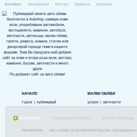
АутоХоп:
Автомобили
Мотори
Камиони
Автобуси
По-добрият сайт за авто обяви!
НАЧАЛО
МАЛКИ ОБЯВИ
търси
|
публикувай
услуги
|
авточасти
Нова Обява
Редактиране на Обява
Вход за Автокъщи
Автомобили
Авто обяви за автомобили Hyundai, произведени 