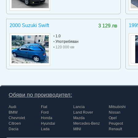
2000 Suzuki Swift
199
3 129 лв
•
1.0
•
Употребяван
• 120 000 км
Обяви по производител:
Audi
Fiat
Lancia
Mitsubishi
BMW
Ford
Land Rover
Nissan
Chevrolet
Honda
Mazda
Opel
Citroen
Hyundai
Mercedes-Benz
Peugeot
Dacia
Lada
MINI
Renault