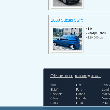
2000 Suzuki Swift
•
1.0
•
Употребяван
• 120 000 км
Обяви по производител:
Audi
Fiat
Lanci
BMW
Ford
Land 
Chevrolet
Honda
Mazd
Citroen
Hyundai
Merc
Dacia
Lada
MINI