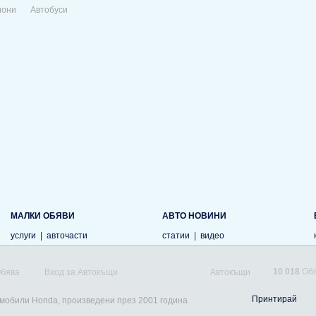
иони
Автобуси
МАЛКИ ОБЯВИ
АВТО НОВИНИ
услуги
|
авточасти
статии
|
видео
10 018
Обя
Обява
Вход за Автокъщи
Автокъщи
Принтирай
омобили Honda, произведени през 2001 година