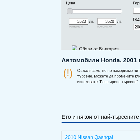
Цена
Гор
Год
лв.
лв.
минимум
максимум
Обяви от България
Автомобили Honda, 2001 г
(!)
Съжаляваме, но не намерихме нит
търсене. Можете да промените кл
използвате "Разширено търсене".
Ето и някои от най-търсените
2010 Nissan Qashqai