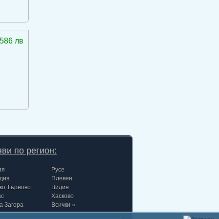
586 лв
ви по регион:
ия
Русе
див
Плевен
ко Търново
Видин
ас
Хасково
а Загора
Всички »