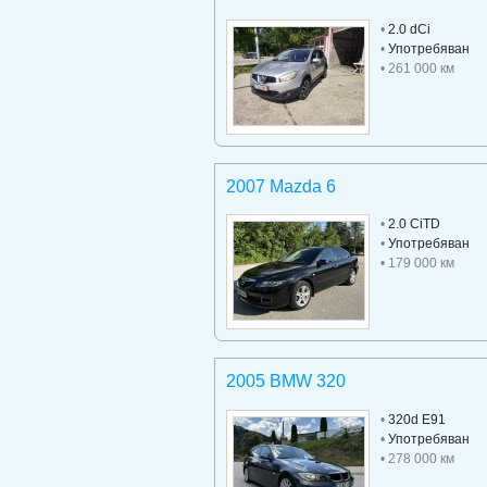
•
2.0 dCi
•
Употребяван
• 261 000 км
2007 Mazda 6
•
2.0 CiTD
•
Употребяван
• 179 000 км
2005 BMW 320
•
320d E91
•
Употребяван
• 278 000 км