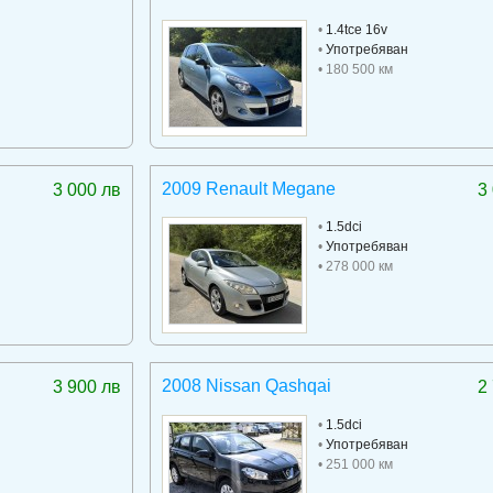
•
1.4tce 16v
•
Употребяван
• 180 500 км
2009 Renault Megane
3 000 лв
3
•
1.5dci
•
Употребяван
• 278 000 км
2008 Nissan Qashqai
3 900 лв
2
•
1.5dci
•
Употребяван
• 251 000 км