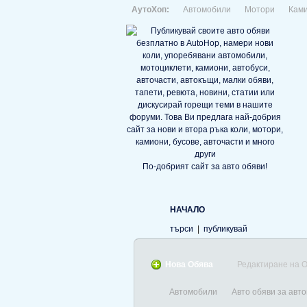
АутоХоп:
Автомобили
Мотори
Кам
По-добрият сайт за авто обяви!
НАЧАЛО
търси
|
публикувай
Нова Обява
Редактиране на 
Автомобили
Авто обяви за авт