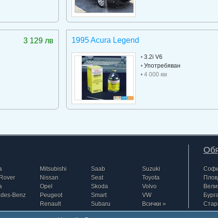
1995 Acura Legend
3 129 лв
•
3.2i V6
•
Употребяван
• 4 000 км
Обя
a
Mitsubishi
Saab
Suzuki
Соф
Rover
Nissan
Seat
Toyota
Плов
a
Opel
Skoda
Volvo
Вели
edes-Benz
Peugeot
Smart
VW
Бург
Renault
Subaru
Всички »
Стар