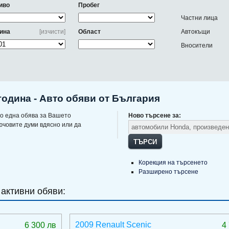
иво
Пробег
Частни лица
ина
[изчисти]
Област
Автокъщи
Вносители
одина - Авто обяви от България
о една обява за Вашето
Ново търсене за:
ючовите думи вдясно или да
ТЪРСИ
Корекция на търсенето
Разширено търсене
 активни обяви:
2009 Renault Scenic
6 300 лв
4