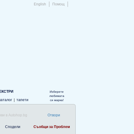
English
Помощ
ЕКСТРИ
Изберете
любимата
каталог
|
тапети
си марка!
ви в Autohop.bg
Отвори
Сподели
Съобщи за Проблем