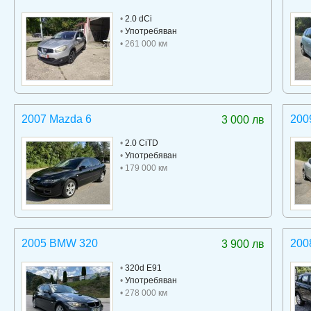
•
2.0 dCi
•
Употребяван
• 261 000 км
2007 Mazda 6
200
3 000 лв
•
2.0 CiTD
•
Употребяван
• 179 000 км
2005 BMW 320
200
3 900 лв
•
320d E91
•
Употребяван
• 278 000 км