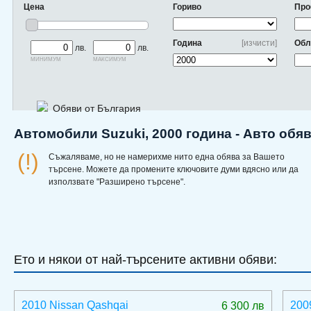
Цена
Гориво
Про
Година
[изчисти]
Обл
лв.
лв.
минимум
максимум
Обяви от България
Автомобили Suzuki, 2000 година - Авто обя
(!)
Съжаляваме, но не намерихме нито една обява за Вашето
търсене. Можете да промените ключовите думи вдясно или да
използвате "Разширено търсене".
Ето и някои от най-търсените активни обяви:
2010 Nissan Qashqai
200
6 300 лв