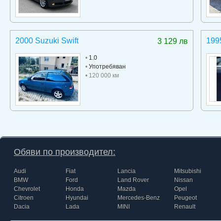
2000 Suzuki Swift
199
3 129 лв
•
1.0
•
Употребяван
• 120 000 км
Обяви по производител:
Audi
Fiat
Lancia
Mitsubishi
BMW
Ford
Land Rover
Nissan
Chevrolet
Honda
Mazda
Opel
Citroen
Hyundai
Mercedes-Benz
Peugeot
Dacia
Lada
MINI
Renault