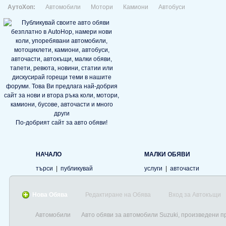
АутоХоп:
Автомобили
Мотори
Камиони
Автобуси
По-добрият сайт за авто обяви!
НАЧАЛО
МАЛКИ ОБЯВИ
търси
|
публикувай
услуги
|
авточасти
Нова Обява
Редактиране на Обява
Вход за Автокъщи
Автомобили
Авто обяви за автомобили Suzuki, произведени п