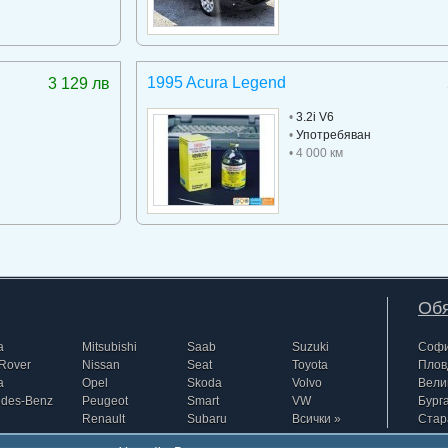
1995 Acura Legend
3 129 лв
•
3.2i V6
•
Употребяван
• 4 000 км
Обя
a
Mitsubishi
Saab
Suzuki
Соф
Rover
Nissan
Seat
Toyota
Плов
a
Opel
Skoda
Volvo
Вели
edes-Benz
Peugeot
Smart
VW
Бург
Renault
Subaru
Всички »
Стар