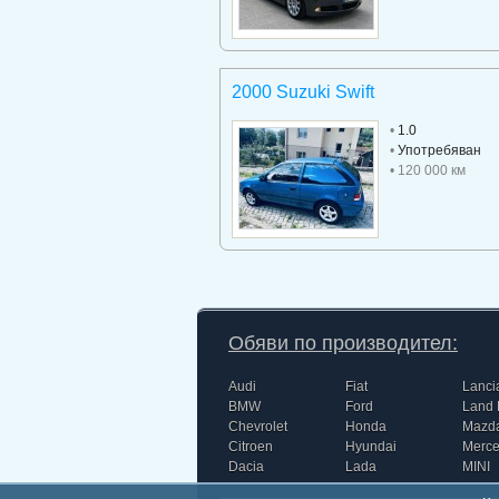
2000 Suzuki Swift
•
1.0
•
Употребяван
• 120 000 км
Обяви по производител:
Audi
Fiat
Lanci
BMW
Ford
Land 
Chevrolet
Honda
Mazd
Citroen
Hyundai
Merc
Dacia
Lada
MINI