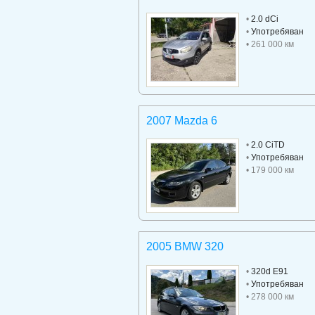
•
2.0 dCi
•
Употребяван
• 261 000 км
2007 Mazda 6
•
2.0 CiTD
•
Употребяван
• 179 000 км
2005 BMW 320
•
320d E91
•
Употребяван
• 278 000 км