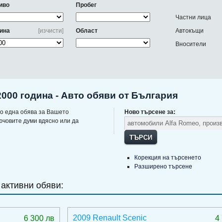
иво
Пробег
Частни лица
ина
[изчисти]
Област
Автокъщи
Вносители
000 година - Авто обяви от България
о една обява за Вашето
Ново търсене за:
ючовите думи вдясно или да
ТЪРСИ
Корекция на търсенето
Разширено търсене
 активни обяви:
2009 Renault Scenic
6 300 лв
4