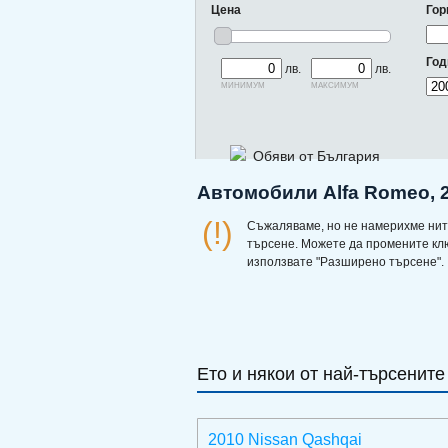
Цена
Гор
Год
лв.
лв.
минимум
максимум
Обяви от България
Автомобили Alfa Romeo, 2
(!)
Съжаляваме, но не намерихме нит
търсене. Можете да промените кл
използвате "Разширено търсене".
Ето и някои от най-търсените
2010 Nissan Qashqai