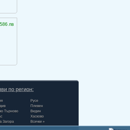
586 лв
ви по регион:
ия
Русе
див
Плевен
ко Търново
Видин
ас
Хасково
а Загора
Всички »