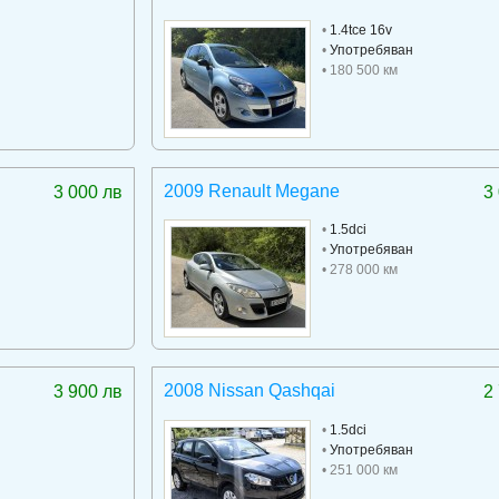
•
1.4tce 16v
•
Употребяван
• 180 500 км
2009 Renault Megane
3 000 лв
3
•
1.5dci
•
Употребяван
• 278 000 км
2008 Nissan Qashqai
3 900 лв
2
•
1.5dci
•
Употребяван
• 251 000 км