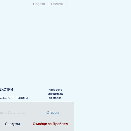
English
Помощ
ЕКСТРИ
Изберете
любимата
каталог
|
тапети
си марка!
ви в Autohop.bg
Отвори
Сподели
Съобщи за Проблем