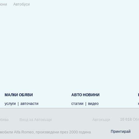
иони
Автобуси
МАЛКИ ОБЯВИ
АВТО НОВИНИ
услуги
|
авточасти
статии
|
видео
10 018
Обя
Обява
Вход за Автокъщи
Автокъщи
Принтирай
омобили Alfa Romeo, произведени през 2000 година