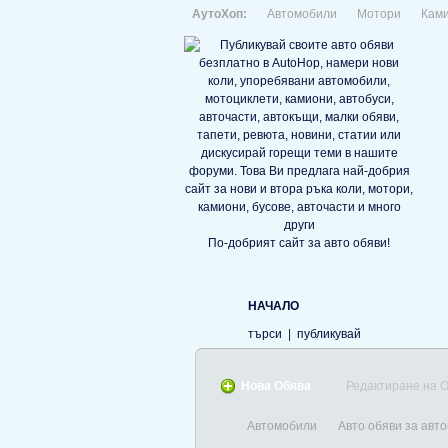
АутоХоп:
Автомобили
Мотори
Кам
По-добрият сайт за авто обяви!
НАЧАЛО
търси
|
публикувай
Нова Обява
Редактиране на 
Автомобили
Авто обяви за авт