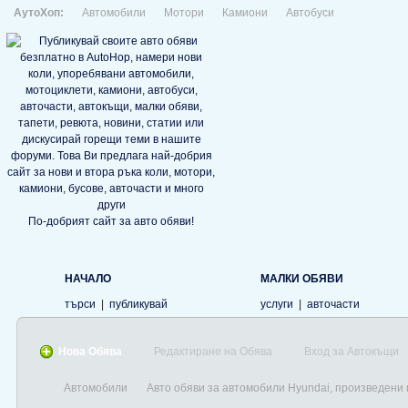
АутоХоп:
Автомобили
Мотори
Камиони
Автобуси
По-добрият сайт за авто обяви!
НАЧАЛО
МАЛКИ ОБЯВИ
търси
|
публикувай
услуги
|
авточасти
Нова Обява
Редактиране на Обява
Вход за Автокъщи
Автомобили
Авто обяви за автомобили Hyundai, произведени 