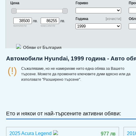
Цена
Гориво
Про
Година
[изчисти]
Обл
лв.
лв.
минимум
максимум
Обяви от България
Автомобили Hyundai, 1999 година - Авто об
(!)
Съжаляваме, но не намерихме нито една обява за Вашето
търсене. Можете да промените ключовите думи вдясно или да
използвате "Разширено търсене".
Ето и някои от най-търсените активни обяви:
2025 Acura Legend
201
977 лв