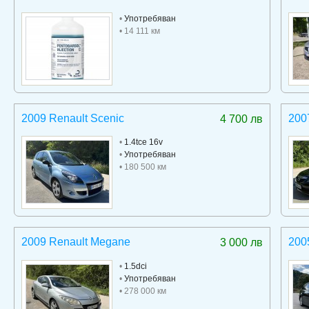
•
Употребяван
• 14 111 км
2009 Renault Scenic
200
4 700 лв
•
1.4tce 16v
•
Употребяван
• 180 500 км
2009 Renault Megane
200
3 000 лв
•
1.5dci
•
Употребяван
• 278 000 км