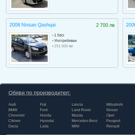
2008 Nissan Qashqai
2000
2 700 лв
•
1.5dci
•
Употребяван
• 251 000 км
Обяви по производител:
Audi
Fiat
Lancia
Mitsubishi
BMW
Ford
Land Rover
Nissan
Chevrolet
Honda
Mazda
Opel
Citroen
Hyundai
Mercedes-Benz
Peugeot
Dacia
Lada
MINI
Renault