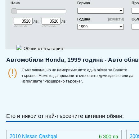
Цена
Гориво
Про
Година
[изчисти]
Обл
лв.
лв.
минимум
максимум
Обяви от България
Автомобили Honda, 1999 година - Авто обя
(!)
Съжаляваме, но не намерихме нито една обява за Вашето
търсене. Можете да промените ключовите думи вдясно или да
използвате "Разширено търсене".
Ето и някои от най-търсените активни обяви:
2010 Nissan Qashqai
200
6 300 лв