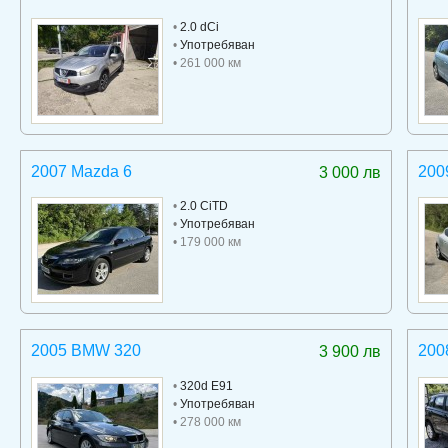
•
2.0 dCi
•
Употребяван
• 261 000 км
2007 Mazda 6
200
3 000 лв
•
2.0 CiTD
•
Употребяван
• 179 000 км
2005 BMW 320
200
3 900 лв
•
320d E91
•
Употребяван
• 278 000 км