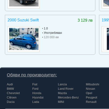
2000 Suzuki Swift
199
3 129 лв
•
1.0
•
Употребяван
• 120 000 км
Обяви по производител:
Audi
Fiat
Lancia
Mitsubishi
BMW
Ford
Land Rover
Nissan
Chevrolet
Honda
Mazda
Opel
Citroen
Hyundai
Mercedes-Benz
Peugeot
Dacia
Lada
MINI
Renault