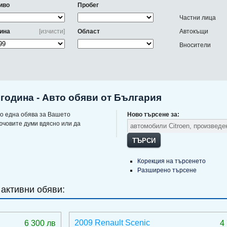
иво
Пробег
Частни лица
ина
[изчисти]
Област
Автокъщи
Вносители
 година - Авто обяви от България
о една обява за Вашето
Ново търсене за:
ючовите думи вдясно или да
ТЪРСИ
Корекция на търсенето
Разширено търсене
 активни обяви:
2009 Renault Scenic
6 300 лв
4