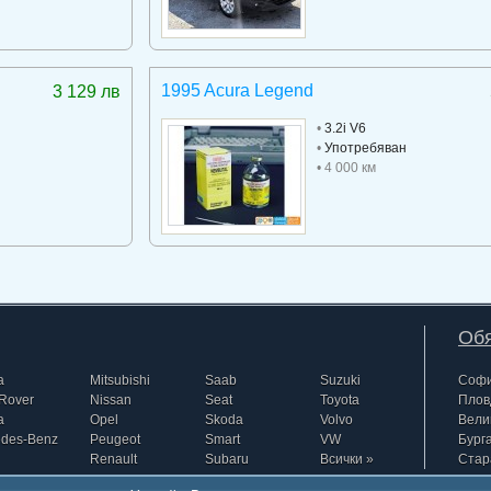
1995 Acura Legend
3 129 лв
•
3.2i V6
•
Употребяван
• 4 000 км
Обя
a
Mitsubishi
Saab
Suzuki
Соф
Rover
Nissan
Seat
Toyota
Плов
a
Opel
Skoda
Volvo
Вели
edes-Benz
Peugeot
Smart
VW
Бург
Renault
Subaru
Всички »
Стар