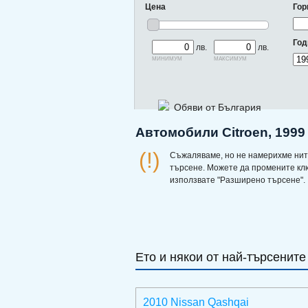
Цена
Гор
Год
лв.
лв.
минимум
максимум
Обяви от България
Автомобили Citroen, 1999
(!)
Съжаляваме, но не намерихме нит
търсене. Можете да промените кл
използвате "Разширено търсене".
Ето и някои от най-търсените
2010 Nissan Qashqai