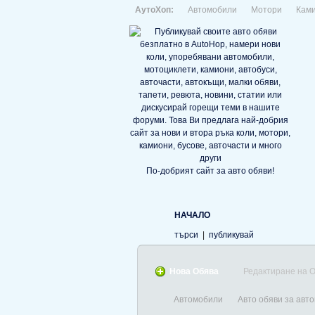
АутоХоп:
Автомобили
Мотори
Кам
По-добрият сайт за авто обяви!
НАЧАЛО
търси
|
публикувай
Нова Обява
Редактиране на 
Автомобили
Авто обяви за авт