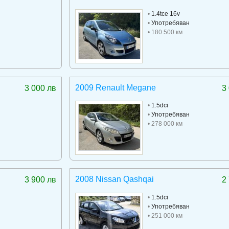
•
1.4tce 16v
•
Употребяван
• 180 500 км
2009 Renault Megane
3 000 лв
3
•
1.5dci
•
Употребяван
• 278 000 км
2008 Nissan Qashqai
3 900 лв
2
•
1.5dci
•
Употребяван
• 251 000 км