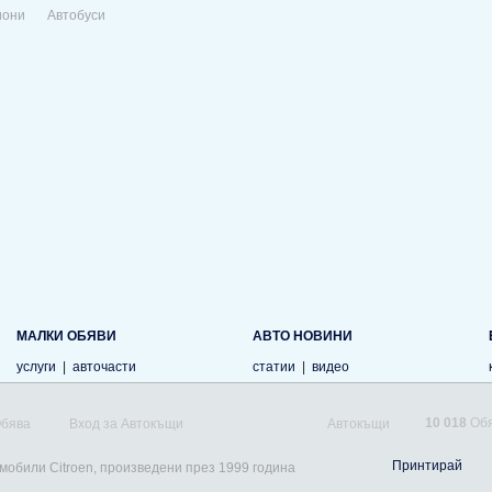
иони
Автобуси
МАЛКИ ОБЯВИ
АВТО НОВИНИ
услуги
|
авточасти
статии
|
видео
10 018
Обя
Обява
Вход за Автокъщи
Автокъщи
Принтирай
омобили Citroen, произведени през 1999 година