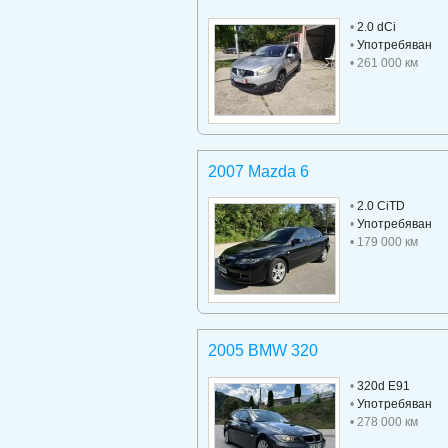
•
2.0 dCi
•
Употребяван
• 261 000 км
2007 Mazda 6
•
2.0 CiTD
•
Употребяван
• 179 000 км
2005 BMW 320
•
320d E91
•
Употребяван
• 278 000 км