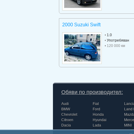
2000 Suzuki Swift
•
1.0
•
Употребяван
• 120 000 км
Обяви по производител:
Audi
Fiat
Lanci
BMW
Ford
Land 
Chevrolet
Honda
Mazd
Citroen
Hyundai
Merc
Dacia
Lada
MINI