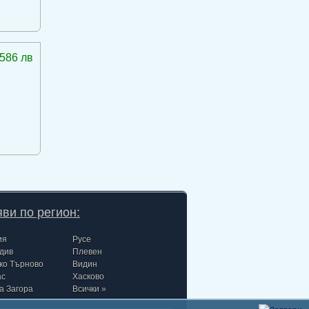
586 лв
ви по регион:
ия
Русе
див
Плевен
ко Търново
Видин
ас
Хасково
а Загора
Всички »