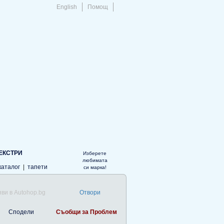
English
Помощ
ЕКСТРИ
Изберете
любимата
каталог
|
тапети
си марка!
ви в Autohop.bg
Отвори
Сподели
Съобщи за Проблем