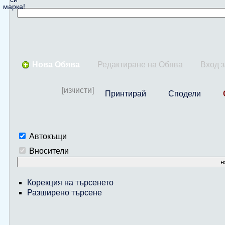
марка!
Нова Обява
Редактиране на Обява
Вход 
[изчисти]
Принтирай
Сподели
Автокъщи
Вносители
н
Корекция на търсенето
Разширено търсене