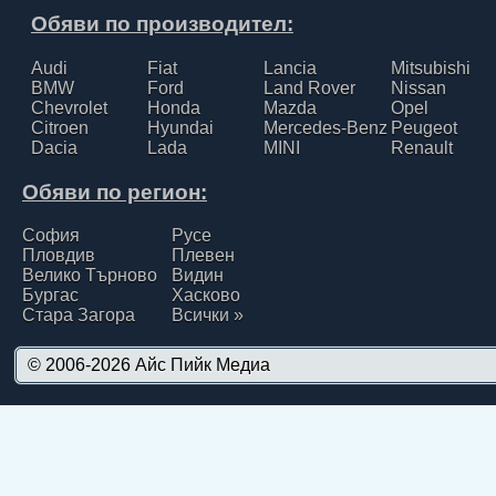
Обяви по производител:
Audi
Fiat
Lancia
Mitsubishi
BMW
Ford
Land Rover
Nissan
Chevrolet
Honda
Mazda
Opel
Citroen
Hyundai
Mercedes-Benz
Peugeot
Dacia
Lada
MINI
Renault
Обяви по регион:
София
Русе
Пловдив
Плевен
Велико Търново
Видин
Бургас
Хасково
Стара Загора
Всички »
© 2006-2026
Айс Пийк Медиа