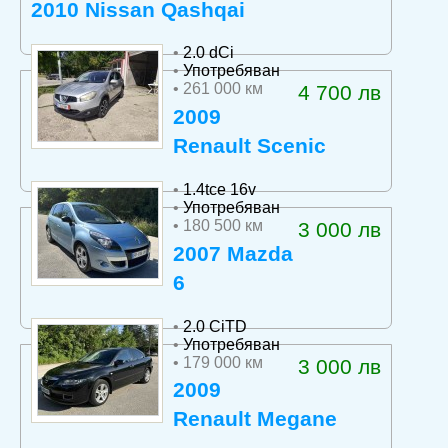
2010 Nissan Qashqai
•
2.0 dCi
•
Употребяван
• 261 000 км
4 700 лв
2009
Renault Scenic
•
1.4tce 16v
•
Употребяван
• 180 500 км
3 000 лв
2007 Mazda
6
•
2.0 CiTD
•
Употребяван
• 179 000 км
3 000 лв
2009
Renault Megane