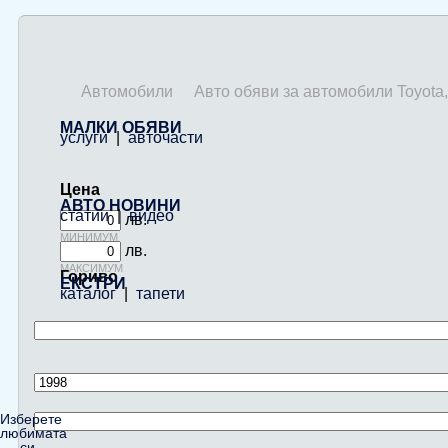
Автомобили
Авто обяви за автомобили Toyota
МАЛКИ ОБЯВИ
услуги
|
авточасти
Цена
АВТО НОВИНИ
статии
|
видео
лв.
минимум
лв.
максимум
Гориво
ЕКСТРИ
каталог
|
тапети
Изберете
любимата
си