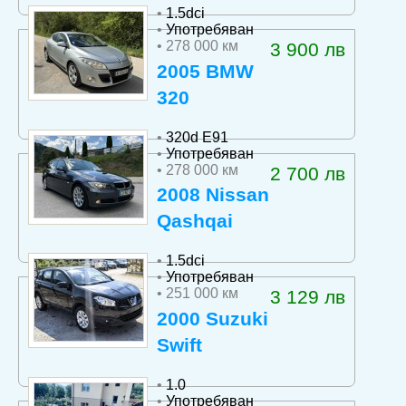
•
1.5dci
•
Употребяван
• 278 000 км
3 900 лв
2005 BMW
320
•
320d E91
•
Употребяван
• 278 000 км
2 700 лв
2008 Nissan
Qashqai
•
1.5dci
•
Употребяван
• 251 000 км
3 129 лв
2000 Suzuki
Swift
•
1.0
•
Употребяван