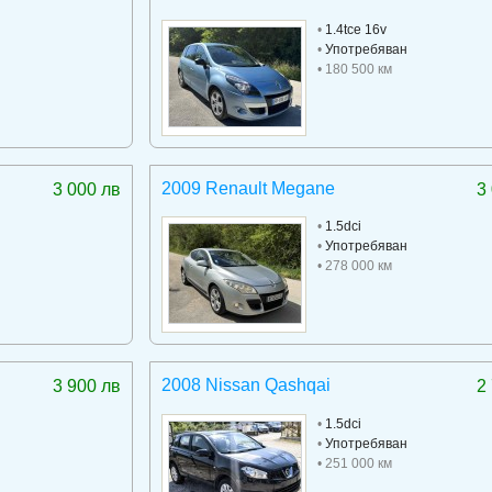
•
1.4tce 16v
•
Употребяван
• 180 500 км
2009 Renault Megane
3 000 лв
3
•
1.5dci
•
Употребяван
• 278 000 км
2008 Nissan Qashqai
3 900 лв
2
•
1.5dci
•
Употребяван
• 251 000 км