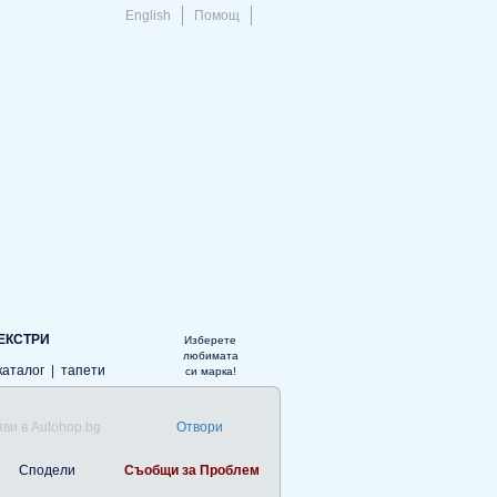
English
Помощ
ЕКСТРИ
Изберете
любимата
каталог
|
тапети
си марка!
ви в Autohop.bg
Отвори
Сподели
Съобщи за Проблем