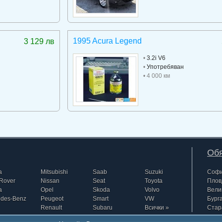
1995 Acura Legend
3 129 лв
•
3.2i V6
•
Употребяван
• 4 000 км
Обя
a
Mitsubishi
Saab
Suzuki
Соф
Rover
Nissan
Seat
Toyota
Плов
a
Opel
Skoda
Volvo
Вели
edes-Benz
Peugeot
Smart
VW
Бург
Renault
Subaru
Всички »
Стар