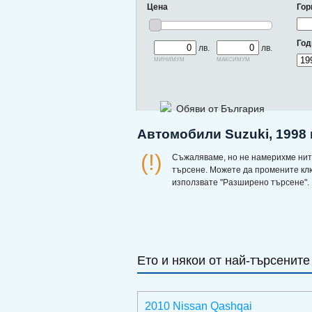
Цена
Гор
Год
лв.
лв.
минимум
максимум
Обяви от България
Автомобили Suzuki, 1998 
(!)
Съжаляваме, но не намерихме нит
търсене. Можете да промените кл
използвате "Разширено търсене".
Ето и някои от най-търсените
2010 Nissan Qashqai