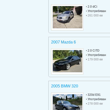
•
2.0 dCi
•
Употребяван
• 261 000 км
2007 Mazda 6
•
2.0 CiTD
•
Употребяван
• 179 000 км
2005 BMW 320
•
320d E91
•
Употребяван
• 278 000 км