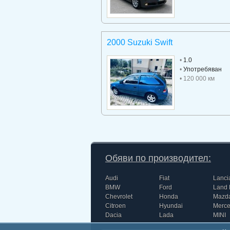
2000 Suzuki Swift
•
1.0
•
Употребяван
• 120 000 км
Обяви по производител:
Audi
Fiat
Lanci
BMW
Ford
Land 
Chevrolet
Honda
Mazd
Citroen
Hyundai
Merc
Dacia
Lada
MINI