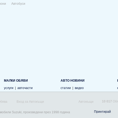
иони
Автобуси
МАЛКИ ОБЯВИ
АВТО НОВИНИ
услуги
|
авточасти
статии
|
видео
10 017
Обя
Обява
Вход за Автокъщи
Автокъщи
Принтирай
омобили Suzuki, произведени през 1998 година