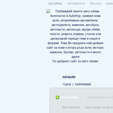
АутоХоп:
Автомобили
Мотори
Кам
По-добрият сайт за авто обяви!
НАЧАЛО
търси
|
публикувай
Нова Обява
Редактиране на 
Автомобили
Авто обяви за авт