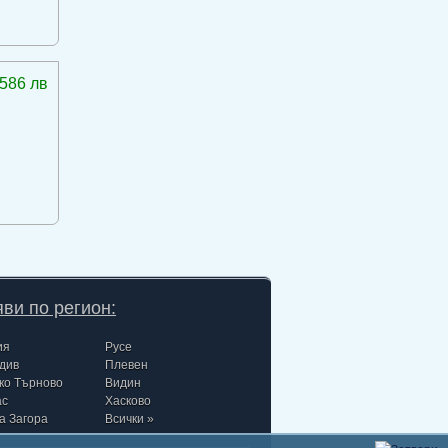
586 лв
ви по регион:
ия
Русе
див
Плевен
ко Търново
Видин
ас
Хасково
а Загора
Всички »