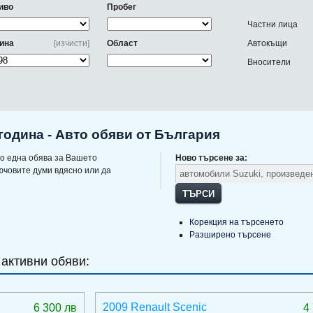
иво
Пробег
Частни лица
ина
[изчисти]
Област
Автокъщи
Вносители
година - Авто обяви от България
о една обява за Вашето
Ново търсене за:
ючовите думи вдясно или да
ТЪРСИ
Корекция на търсенето
Разширено търсене
 активни обяви:
2009 Renault Scenic
6 300 лв
4