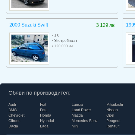
2000 Suzuki Swift
199
3 129 лв
•
1.0
•
Употребяван
• 120 000 км
Обяви по производител:
Audi
Fiat
Lancia
Mitsubishi
BMW
Ford
Land Rover
Nissan
Chevrolet
Honda
Mazda
Opel
Citroen
Hyundai
Mercedes-Benz
Peugeot
Dacia
Lada
MINI
Renault