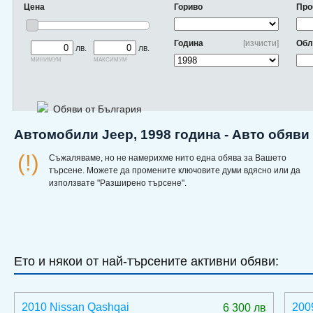
Цена
Гориво
Про
Година
[изчисти]
Обл
лв.
лв.
минимум
максимум
Обяви от България
Автомобили Jeep, 1998 година - Авто обяви
(!)
Съжаляваме, но не намерихме нито една обява за Вашето
търсене. Можете да промените ключовите думи вдясно или да
използвате "Разширено търсене".
Ето и някои от най-търсените активни обяви:
2010 Nissan Qashqai
200
6 300 лв