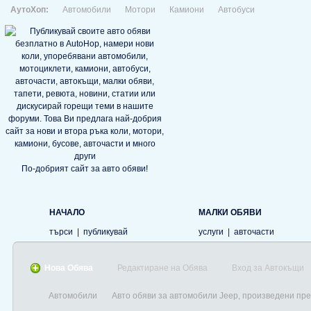
АутоХоп:
Автомобили
Мотори
Камиони
Автобуси
По-добрият сайт за авто обяви!
НАЧАЛО
МАЛКИ ОБЯВИ
търси
|
публикувай
услуги
|
авточасти
Нова Обява
Редактиране на Обява
Вход за Автокъщи
Автомобили
Авто обяви за автомобили Jeep, произведени пре