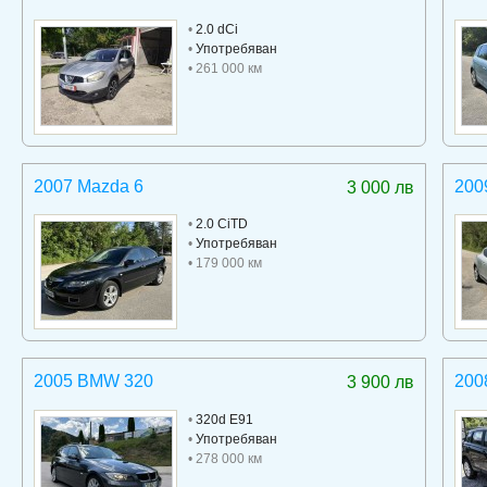
•
2.0 dCi
•
Употребяван
• 261 000 км
2007 Mazda 6
200
3 000 лв
•
2.0 CiTD
•
Употребяван
• 179 000 км
2005 BMW 320
200
3 900 лв
•
320d E91
•
Употребяван
• 278 000 км