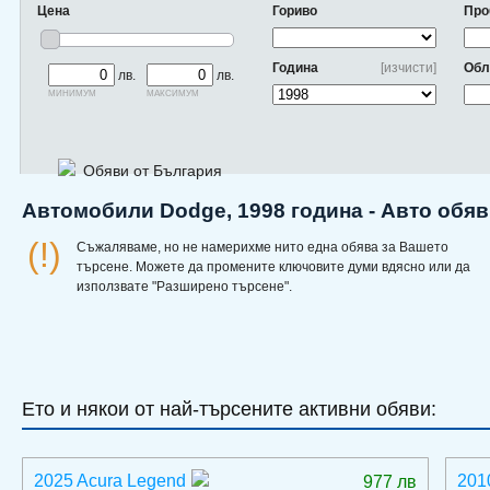
Цена
Гориво
Про
Година
[изчисти]
Обл
лв.
лв.
минимум
максимум
Обяви от България
Автомобили Dodge, 1998 година - Авто обя
(!)
Съжаляваме, но не намерихме нито една обява за Вашето
търсене. Можете да промените ключовите думи вдясно или да
използвате "Разширено търсене".
Ето и някои от най-търсените активни обяви:
2025 Acura Legend
201
977 лв