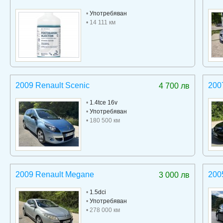
•
Употребяван
• 14 111 км
2009 Renault Scenic
200
4 700 лв
•
1.4tce 16v
•
Употребяван
• 180 500 км
2009 Renault Megane
200
3 000 лв
•
1.5dci
•
Употребяван
• 278 000 км