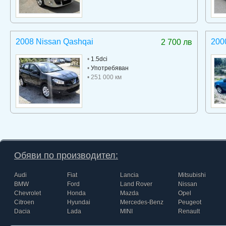
2008 Nissan Qashqai
2000
2 700 лв
•
1.5dci
•
Употребяван
• 251 000 км
Обяви по производител:
Audi
Fiat
Lancia
Mitsubishi
BMW
Ford
Land Rover
Nissan
Chevrolet
Honda
Mazda
Opel
Citroen
Hyundai
Mercedes-Benz
Peugeot
Dacia
Lada
MINI
Renault