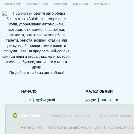
АутоХоп:
Автомобили
Мотори
Камиони
Автобуси
По-добрият сайт за авто обяви!
НАЧАЛО
МАЛКИ ОБЯВИ
търси
|
публикувай
услуги
|
авточасти
Нова Обява
Редактиране на Обява
Вход за Автокъщи
Автомобили
Авто обяви за автомобили Dodge, произведени п