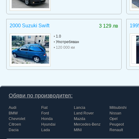
2000 Suzuki Swift
199
3 129 лв
•
1.0
•
Употребяван
• 120 000 км
Обяви по производител:
Audi
Fiat
Lancia
Mitsubishi
BMW
Ford
Land Rover
Nissan
Chevrolet
Honda
Mazda
Opel
Citroen
Hyundai
Mercedes-Benz
Peugeot
Dacia
Lada
MINI
Renault