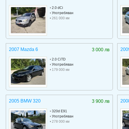
•
2.0 dCi
•
Употребяван
• 261 000 км
2007 Mazda 6
200
3 000 лв
•
2.0 CiTD
•
Употребяван
• 179 000 км
2005 BMW 320
200
3 900 лв
•
320d E91
•
Употребяван
• 278 000 км