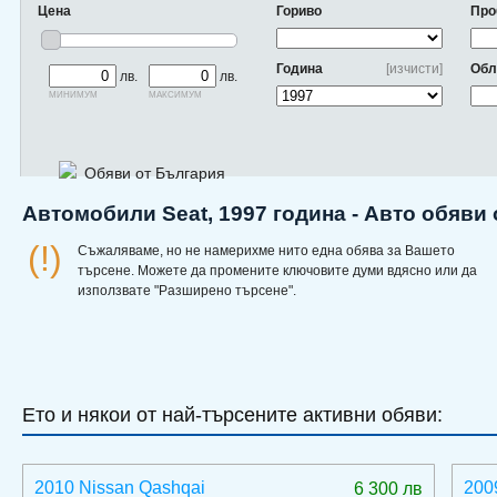
Цена
Гориво
Про
Година
[изчисти]
Обл
лв.
лв.
минимум
максимум
Обяви от България
Автомобили Seat, 1997 година - Авто обяви
(!)
Съжаляваме, но не намерихме нито една обява за Вашето
търсене. Можете да промените ключовите думи вдясно или да
използвате "Разширено търсене".
Ето и някои от най-търсените активни обяви:
2010 Nissan Qashqai
200
6 300 лв