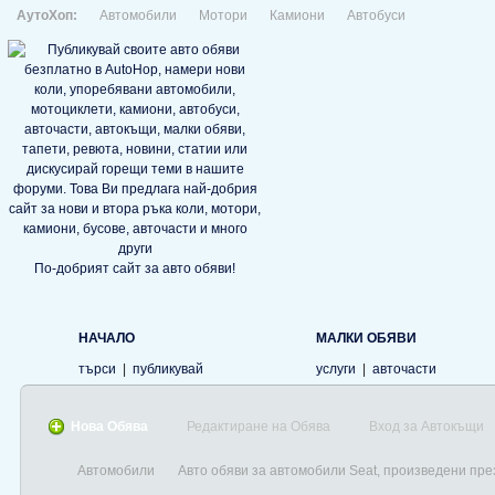
АутоХоп:
Автомобили
Мотори
Камиони
Автобуси
По-добрият сайт за авто обяви!
НАЧАЛО
МАЛКИ ОБЯВИ
търси
|
публикувай
услуги
|
авточасти
Нова Обява
Редактиране на Обява
Вход за Автокъщи
Автомобили
Авто обяви за автомобили Seat, произведени пре