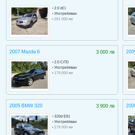
•
2.0 dCi
•
Употребяван
• 261 000 км
2007 Mazda 6
200
3 000 лв
•
2.0 CiTD
•
Употребяван
• 179 000 км
2005 BMW 320
200
3 900 лв
•
320d E91
•
Употребяван
• 278 000 км