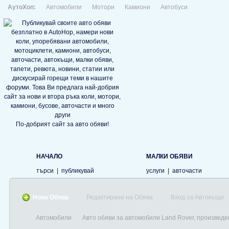
АутоХоп:
Автомобили
Мотори
Камиони
Автобуси
По-добрият сайт за авто обяви!
НАЧАЛО
МАЛКИ ОБЯВИ
търси
|
публикувай
услуги
|
авточасти
Нова Обява
Редактиране на Обява
Вход за Автокъщи
Автомобили
Авто обяви за автомобили Land Rover, произведе