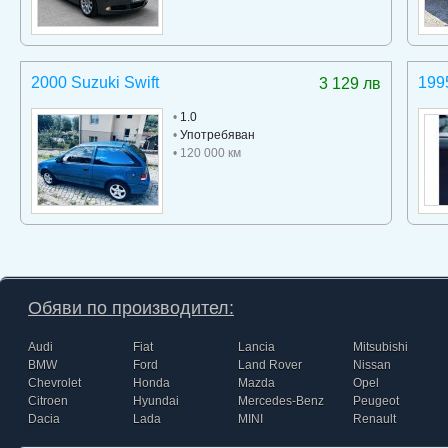
2000 Suzuki Swift
199
3 129 лв
•
1.0
•
Употребяван
• 120 000 км
Обяви по производител:
Audi
Fiat
Lancia
Mitsubishi
BMW
Ford
Land Rover
Nissan
Chevrolet
Honda
Mazda
Opel
Citroen
Hyundai
Mercedes-Benz
Peugeot
Dacia
Lada
MINI
Renault