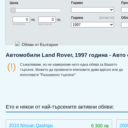
Цена
Гориво
Про
Година
[изчисти]
Обл
лв.
лв.
минимум
максимум
Обяви от България
Автомобили Land Rover, 1997 година - Авто
(!)
Съжаляваме, но не намерихме нито една обява за Вашето
търсене. Можете да промените ключовите думи вдясно или да
използвате "Разширено търсене".
Ето и някои от най-търсените активни обяви:
2010 Nissan Qashqai
200
6 300 лв