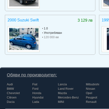
2000 Suzuki Swift
199
3 129 лв
•
1.0
•
Употребяван
• 120 000 км
Обяви по производител:
Audi
Fiat
Lancia
Mitsubishi
BMW
Ford
Land Rover
Nissan
Chevrolet
Honda
Mazda
Opel
Citroen
Hyundai
Mercedes-Benz
Peugeot
Dacia
Lada
MINI
Renault