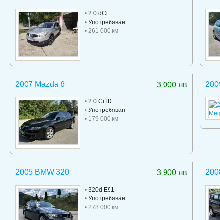
•
2.0 dCi
•
Употребяван
• 261 000 км
2007 Mazda 6
200
3 000 лв
•
2.0 CiTD
•
Употребяван
• 179 000 км
2005 BMW 320
200
3 900 лв
•
320d E91
•
Употребяван
• 278 000 км