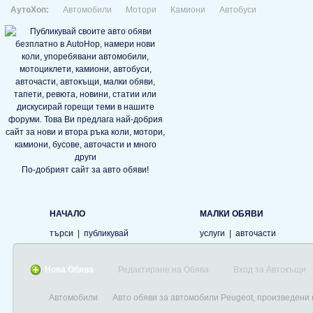
АутоХоп:
Автомобили
Мотори
Камиони
Автобуси
По-добрият сайт за авто обяви!
НАЧАЛО
МАЛКИ ОБЯВИ
търси
|
публикувай
услуги
|
авточасти
Нова Обява
Редактиране на Обява
Вход за Автокъщи
Автомобили
Авто обяви за автомобили Peugeot, произведени 