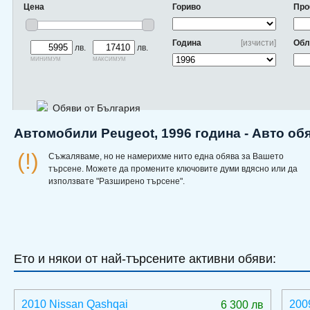
Цена
Гориво
Про
Година
[изчисти]
Обл
лв.
лв.
минимум
максимум
Обяви от България
Автомобили Peugeot, 1996 година - Авто об
(!)
Съжаляваме, но не намерихме нито една обява за Вашето
търсене. Можете да промените ключовите думи вдясно или да
използвате "Разширено търсене".
Ето и някои от най-търсените активни обяви:
2010 Nissan Qashqai
200
6 300 лв