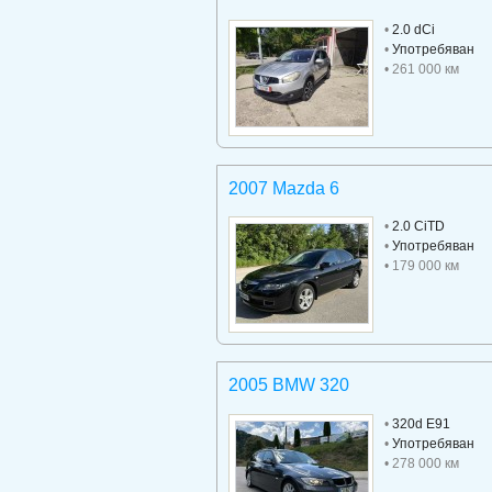
•
2.0 dCi
•
Употребяван
• 261 000 км
2007 Mazda 6
•
2.0 CiTD
•
Употребяван
• 179 000 км
2005 BMW 320
•
320d E91
•
Употребяван
• 278 000 км