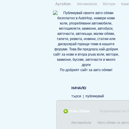
АутоХоп:
Автомобили
Мотори
Кам
По-добрият сайт за авто обяви!
НАЧАЛО
търси
|
публикувай
Нова Обява
Редактиране на 
Автомобили
Авто обяви за авт