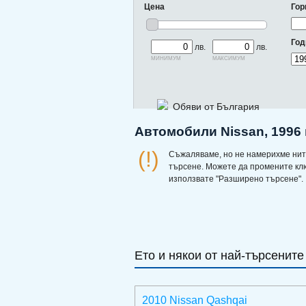
Цена
Гор
Год
лв.
лв.
минимум
максимум
Обяви от България
Автомобили Nissan, 1996 
(!)
Съжаляваме, но не намерихме нит
търсене. Можете да промените кл
използвате "Разширено търсене".
Ето и някои от най-търсените
2010 Nissan Qashqai