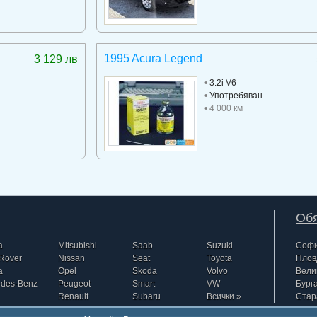
1995 Acura Legend
3 129 лв
•
3.2i V6
•
Употребяван
• 4 000 км
Обя
a
Mitsubishi
Saab
Suzuki
Соф
Rover
Nissan
Seat
Toyota
Плов
a
Opel
Skoda
Volvo
Вели
edes-Benz
Peugeot
Smart
VW
Бург
Renault
Subaru
Всички »
Стар