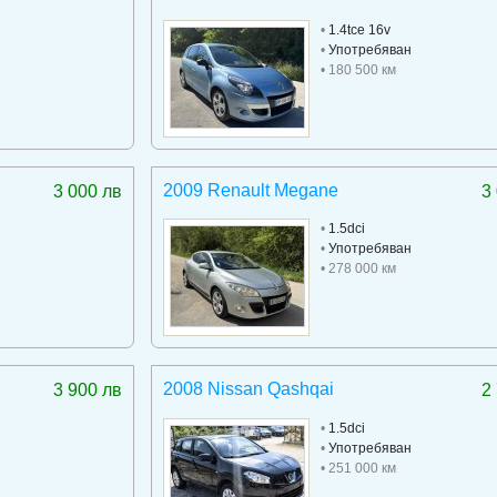
•
1.4tce 16v
•
Употребяван
• 180 500 км
2009 Renault Megane
3 000 лв
3
•
1.5dci
•
Употребяван
• 278 000 км
2008 Nissan Qashqai
3 900 лв
2
•
1.5dci
•
Употребяван
• 251 000 км