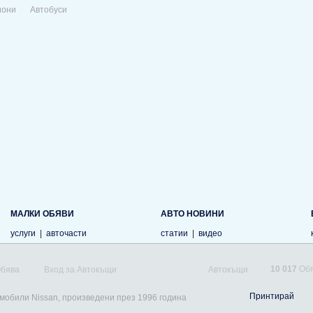
иони
Автобуси
МАЛКИ ОБЯВИ
АВТО НОВИНИ
услуги
|
авточасти
статии
|
видео
10 017
Обя
Обява
Вход за Автокъщи
Автокъщи
Принтирай
омобили Nissan, произведени през 1996 година