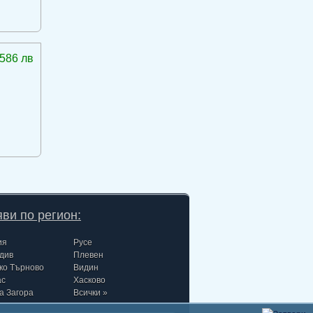
586 лв
ви по регион:
ия
Русе
див
Плевен
ко Търново
Видин
ас
Хасково
а Загора
Всички »