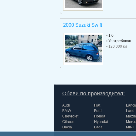
2000 Suzuki Swift
•
1.0
•
Употребяван
• 120 000 км
Обяви по производител:
Audi
Fiat
Lanci
BMW
Ford
Land 
Chevrolet
Honda
Mazd
Citroen
Hyundai
Merc
Dacia
Lada
MINI