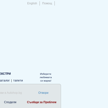
English
Помощ
ЕКСТРИ
Изберете
любимата
каталог
|
тапети
си марка!
ви в Autohop.bg
Отвори
Сподели
Съобщи за Проблем