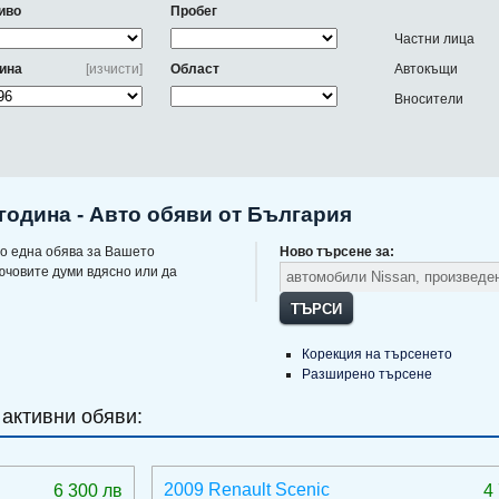
иво
Пробег
Частни лица
ина
[изчисти]
Област
Автокъщи
Вносители
година - Авто обяви от България
о една обява за Вашето
Ново търсене за:
ючовите думи вдясно или да
ТЪРСИ
Корекция на търсенето
Разширено търсене
 активни обяви:
2009 Renault Scenic
6 300 лв
4