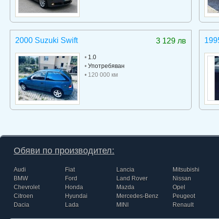
2000 Suzuki Swift
199
3 129 лв
•
1.0
•
Употребяван
• 120 000 км
Обяви по производител:
Audi
Fiat
Lancia
Mitsubishi
BMW
Ford
Land Rover
Nissan
Chevrolet
Honda
Mazda
Opel
Citroen
Hyundai
Mercedes-Benz
Peugeot
Dacia
Lada
MINI
Renault