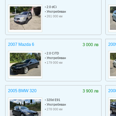
•
2.0 dCi
•
Употребяван
• 261 000 км
2007 Mazda 6
200
3 000 лв
•
2.0 CiTD
•
Употребяван
• 179 000 км
2005 BMW 320
200
3 900 лв
•
320d E91
•
Употребяван
• 278 000 км