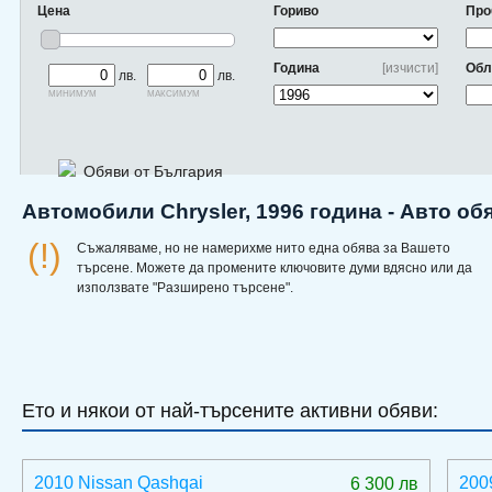
Цена
Гориво
Про
Година
[изчисти]
Обл
лв.
лв.
минимум
максимум
Обяви от България
Автомобили Chrysler, 1996 година - Авто об
(!)
Съжаляваме, но не намерихме нито една обява за Вашето
търсене. Можете да промените ключовите думи вдясно или да
използвате "Разширено търсене".
Ето и някои от най-търсените активни обяви:
2010 Nissan Qashqai
200
6 300 лв