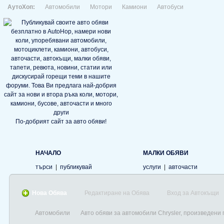
АутоХоп:
Автомобили
Мотори
Камиони
Автобуси
По-добрият сайт за авто обяви!
НАЧАЛО
МАЛКИ ОБЯВИ
търси
|
публикувай
услуги
|
авточасти
Нова Обява
Редактиране на Обява
Вход за Автокъщи
Автомобили
Авто обяви за автомобили Chrysler, произведени 