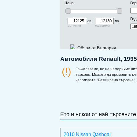
Цена
Гор
Год
лв.
лв.
минимум
максимум
Обяви от България
Автомобили Renault, 1995
(!)
Съжаляваме, но не намерихме нит
търсене. Можете да промените кл
използвате "Разширено търсене".
Ето и някои от най-търсените
2010 Nissan Qashqai