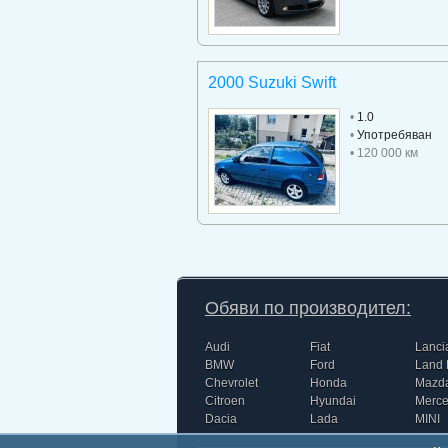
2000 Suzuki Swift
•
1.0
•
Употребяван
• 120 000 км
Обяви по производител:
Audi
Fiat
Lanci
BMW
Ford
Land 
Chevrolet
Honda
Mazd
Citroen
Hyundai
Merc
Dacia
Lada
MINI