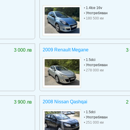
•
1.4tce 16v
•
Употребяван
• 180 500 км
2009 Renault Megane
3 000 лв
3
•
1.5dci
•
Употребяван
• 278 000 км
2008 Nissan Qashqai
3 900 лв
2
•
1.5dci
•
Употребяван
• 251 000 км