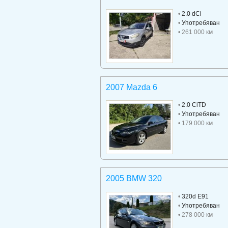
•
2.0 dCi
•
Употребяван
• 261 000 км
2007 Mazda 6
•
2.0 CiTD
•
Употребяван
• 179 000 км
2005 BMW 320
•
320d E91
•
Употребяван
• 278 000 км