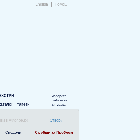
English
Помощ
ЕКСТРИ
Изберете
любимата
каталог
|
тапети
си марка!
ви в Autohop.bg
Отвори
Сподели
Съобщи за Проблем