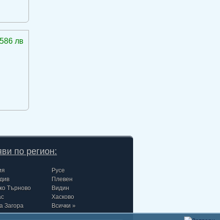
586 лв
ви по регион:
ия
Русе
див
Плевен
ко Търново
Видин
ас
Хасково
а Загора
Всички »