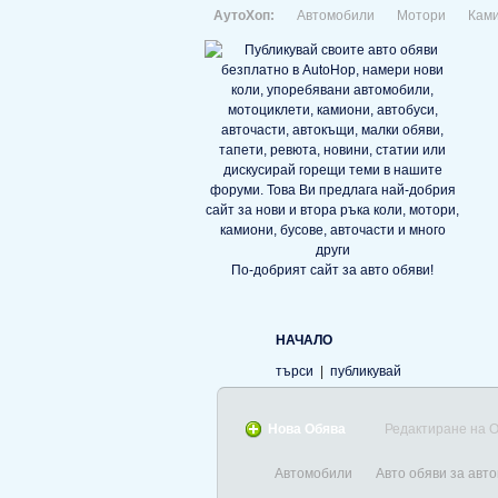
АутоХоп:
Автомобили
Мотори
Кам
По-добрият сайт за авто обяви!
НАЧАЛО
търси
|
публикувай
Нова Обява
Редактиране на 
Автомобили
Авто обяви за авт