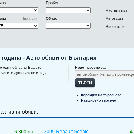
иво
Пробег
Частни лица
ина
[изчисти]
Област
Автокъщи
Вносители
 година - Авто обяви от България
о една обява за Вашето
Ново търсене за:
ючовите думи вдясно или да
ТЪРСИ
Корекция на търсенето
Разширено търсене
 активни обяви:
2009 Renault Scenic
6 300 лв
4