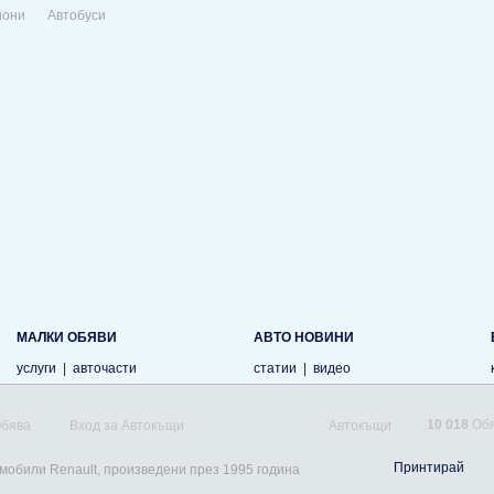
иони
Автобуси
МАЛКИ ОБЯВИ
АВТО НОВИНИ
услуги
|
авточасти
статии
|
видео
10 018
Обя
Обява
Вход за Автокъщи
Автокъщи
Принтирай
омобили Renault, произведени през 1995 година