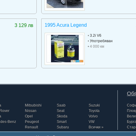
1995 Acura Legend
3 129 лв
•
3.2i V6
•
Употребяван
• 4 000 км
Обя
a
Mitsubishi
Saab
Suzuki
Соф
Rover
Nissan
Seat
Toyota
Плов
a
Opel
Skoda
Volvo
Вели
edes-Benz
Peugeot
Smart
VW
Бург
Renault
Subaru
Всички »
Стар