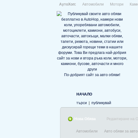
АутоХоп:
Автомобили
Мотори
Кам
По-добрият сайт за авто обяви!
НАЧАЛО
търси
|
публикувай
Нова Обява
Редактиране на 
Автомобили
Авто обяви за авто