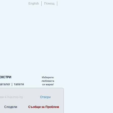
English
Помощ
ЕКСТРИ
Изберете
любимата
каталог
|
тапети
си марка!
ви в Autohop.bg
Отвори
Сподели
Съобщи за Проблем