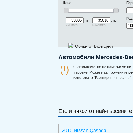
Цена
Гор
Год
лв.
лв.
минимум
максимум
Обяви от България
Автомобили Mercedes-Benz
(!)
Съжаляваме, но не намерихме нит
търсене. Можете да промените кл
използвате "Разширено търсене".
Ето и някои от най-търсените
2010 Nissan Qashqai