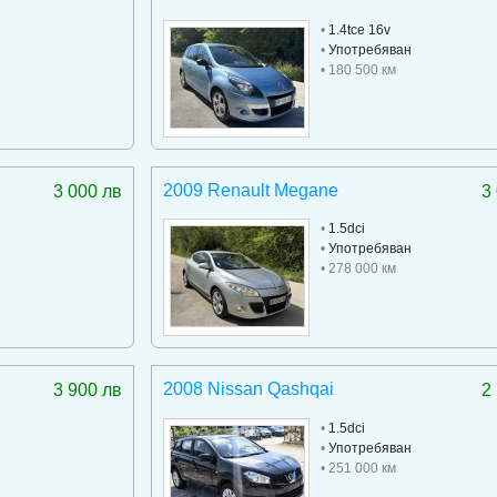
•
1.4tce 16v
•
Употребяван
• 180 500 км
2009 Renault Megane
3 000 лв
3
•
1.5dci
•
Употребяван
• 278 000 км
2008 Nissan Qashqai
3 900 лв
2
•
1.5dci
•
Употребяван
• 251 000 км