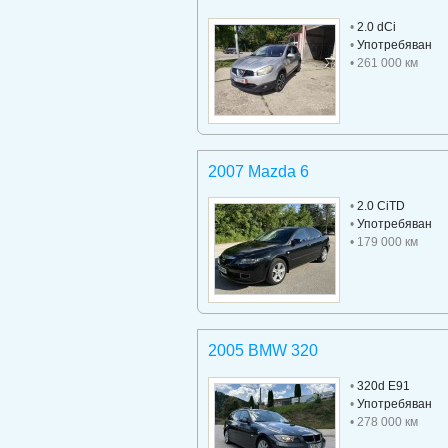
•
2.0 dCi
•
Употребяван
• 261 000 км
2007 Mazda 6
•
2.0 CiTD
•
Употребяван
• 179 000 км
2005 BMW 320
•
320d E91
•
Употребяван
• 278 000 км