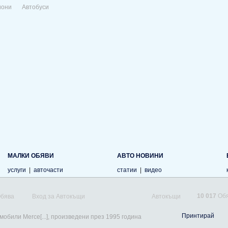
иони
Автобуси
МАЛКИ ОБЯВИ
АВТО НОВИНИ
услуги
|
авточасти
статии
|
видео
10 017
Обя
Обява
Вход за Автокъщи
Автокъщи
Принтирай
мобили Merce[...], произведени през 1995 година