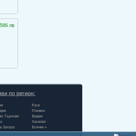
586 лв
ви по регион:
ия
Русе
див
Плевен
ко Търново
Видин
ас
Хасково
а Загора
Всички »