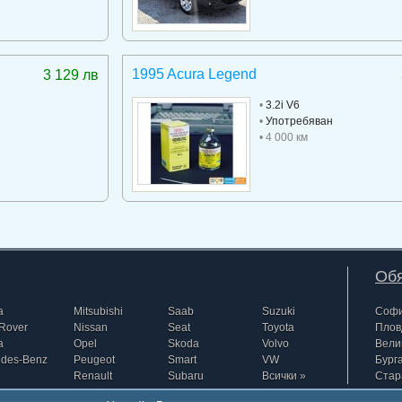
1995 Acura Legend
3 129 лв
•
3.2i V6
•
Употребяван
• 4 000 км
Обя
a
Mitsubishi
Saab
Suzuki
Соф
Rover
Nissan
Seat
Toyota
Плов
a
Opel
Skoda
Volvo
Вели
edes-Benz
Peugeot
Smart
VW
Бург
Renault
Subaru
Всички »
Стар