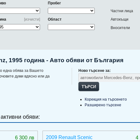
иво
Пробег
Частни лица
ина
[изчисти]
Област
Автокъщи
Вносители
, 1995 година - Авто обяви от България
о една обява за Вашето
Ново търсене за:
ючовите думи вдясно или да
ТЪРСИ
Корекция на търсенето
Разширено търсене
 активни обяви:
2009 Renault Scenic
6 300 лв
4