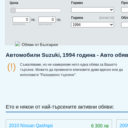
Цена
Гориво
Про
Година
[изчисти]
Обл
лв.
лв.
минимум
максимум
Обяви от България
Автомобили Suzuki, 1994 година - Авто обя
(!)
Съжаляваме, но не намерихме нито една обява за Вашето
търсене. Можете да промените ключовите думи вдясно или да
използвате "Разширено търсене".
Ето и някои от най-търсените активни обяви:
2010 Nissan Qashqai
200
6 300 лв