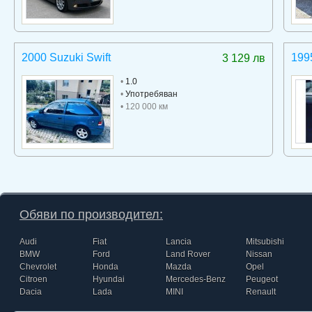
2000 Suzuki Swift
199
3 129 лв
•
1.0
•
Употребяван
• 120 000 км
Обяви по производител:
Audi
Fiat
Lancia
Mitsubishi
BMW
Ford
Land Rover
Nissan
Chevrolet
Honda
Mazda
Opel
Citroen
Hyundai
Mercedes-Benz
Peugeot
Dacia
Lada
MINI
Renault