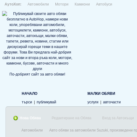
АутоХоп:
Автомобили
Мотори
Камиони
Автобуси
По-добрият сайт за авто обяви!
НАЧАЛО
МАЛКИ ОБЯВИ
търси
|
публикувай
услуги
|
авточасти
Нова Обява
Редактиране на Обява
Вход за Автокъщи
Автомобили
Авто обяви за автомобили Suzuki, произведени п