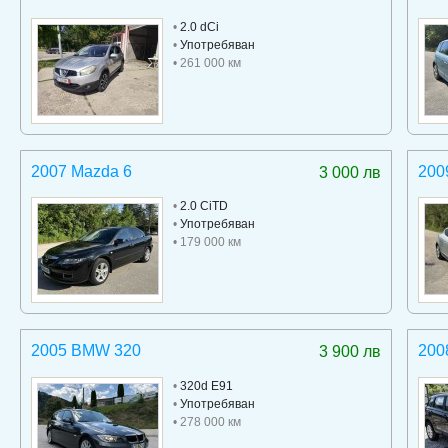
•
2.0 dCi
•
Употребяван
• 261 000 км
2007 Mazda 6
200
3 000 лв
•
2.0 CiTD
•
Употребяван
• 179 000 км
2005 BMW 320
200
3 900 лв
•
320d E91
•
Употребяван
• 278 000 км