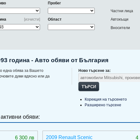
иво
Пробег
Частни лица
ина
[изчисти]
Област
Автокъщи
Вносители
993 година - Авто обяви от България
о една обява за Вашето
Ново търсене за:
ючовите думи вдясно или да
ТЪРСИ
Корекция на търсенето
Разширено търсене
 активни обяви:
2009 Renault Scenic
6 300 лв
4