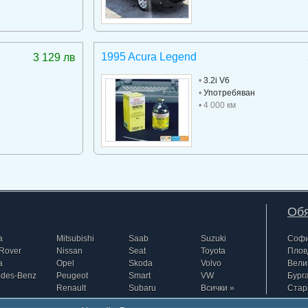
1995 Acura Legend
3 129 лв
•
3.2i V6
•
Употребяван
• 4 000 км
Обя
a
Mitsubishi
Saab
Suzuki
Соф
Rover
Nissan
Seat
Toyota
Плов
a
Opel
Skoda
Volvo
Вели
edes-Benz
Peugeot
Smart
VW
Бург
Renault
Subaru
Всички »
Стар