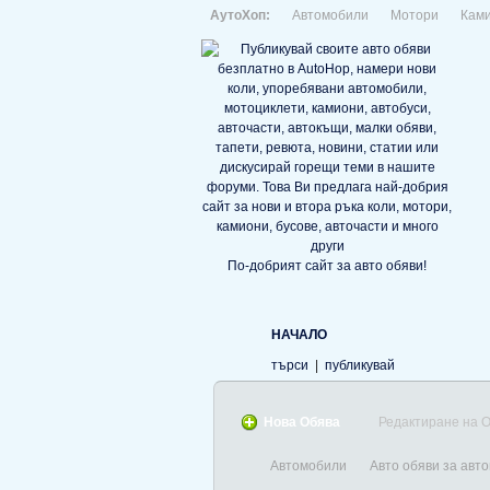
АутоХоп:
Автомобили
Мотори
Кам
По-добрият сайт за авто обяви!
НАЧАЛО
търси
|
публикувай
Нова Обява
Редактиране на 
Автомобили
Авто обяви за авто