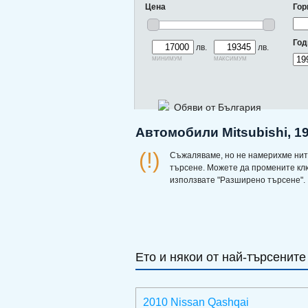
Цена
Гор
Год
лв.
лв.
минимум
максимум
Обяви от България
Автомобили Mitsubishi, 1
(!)
Съжаляваме, но не намерихме нит
търсене. Можете да промените кл
използвате "Разширено търсене".
Ето и някои от най-търсените
2010 Nissan Qashqai