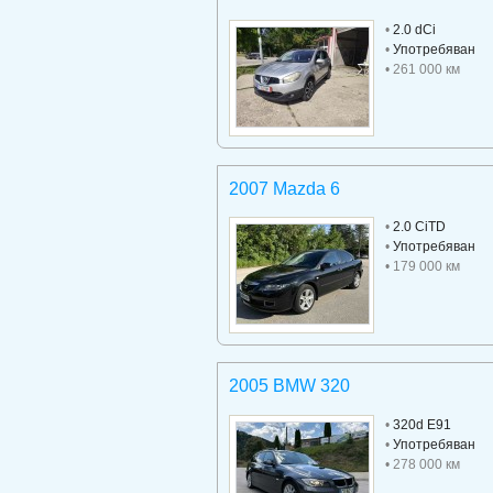
•
2.0 dCi
•
Употребяван
• 261 000 км
2007 Mazda 6
•
2.0 CiTD
•
Употребяван
• 179 000 км
2005 BMW 320
•
320d E91
•
Употребяван
• 278 000 км