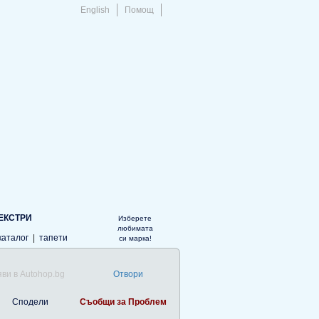
English
Помощ
ЕКСТРИ
Изберете
любимата
каталог
|
тапети
си марка!
ви в Autohop.bg
Отвори
Сподели
Съобщи за Проблем