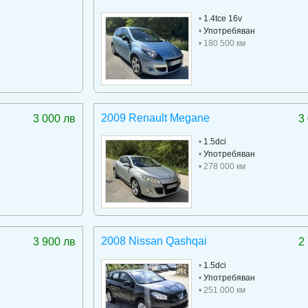
•
1.4tce 16v
•
Употребяван
• 180 500 км
2009 Renault Megane
3 000 лв
3
•
1.5dci
•
Употребяван
• 278 000 км
2008 Nissan Qashqai
3 900 лв
2
•
1.5dci
•
Употребяван
• 251 000 км