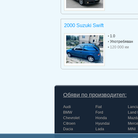
2000 Suzuki Swift
•
1.0
•
Употребяван
• 120 000 км
Обяви по производител:
Audi
Fiat
Lanci
BMW
Ford
Land 
Chevrolet
Honda
Mazd
Citroen
Hyundai
Merc
Dacia
Lada
MINI