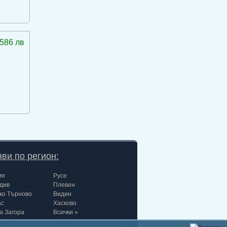
586 лв
ви по регион:
ия
Русе
див
Плевен
ко Търново
Видин
ас
Хасково
а Загора
Всички »