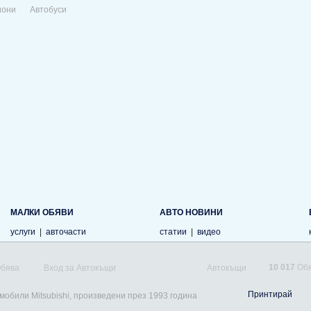
иони
Автобуси
МАЛКИ ОБЯВИ
АВТО НОВИНИ
услуги
|
авточасти
статии
|
видео
10 017
Обя
Обява
Вход за Автокъщи
Автокъщи
Принтирай
мобили Mitsubishi, произведени през 1993 година