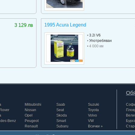
1995 Acura Legend
3 129 лв
•
3.2i V6
•
Употребяван
• 4 000 км
Обя
a
Mitsubishi
Saab
Suzuki
Соф
Rover
Nissan
Seat
Toyota
Плов
a
Opel
Skoda
Volvo
Вели
edes-Benz
Peugeot
Smart
VW
Бург
Renault
Subaru
Всички »
Стар