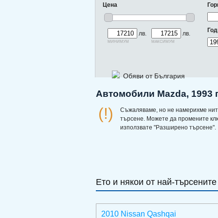
Цена
Гор
Год
лв.
лв.
минимум
максимум
Обяви от България
Автомобили Mazda, 1993 г
(!)
Съжаляваме, но не намерихме нит
търсене. Можете да промените кл
използвате "Разширено търсене".
Ето и някои от най-търсените
2010 Nissan Qashqai