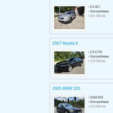
•
2.0 dCi
•
Употребяван
• 261 000 км
2007 Mazda 6
•
2.0 CiTD
•
Употребяван
• 179 000 км
2005 BMW 320
•
320d E91
•
Употребяван
• 278 000 км