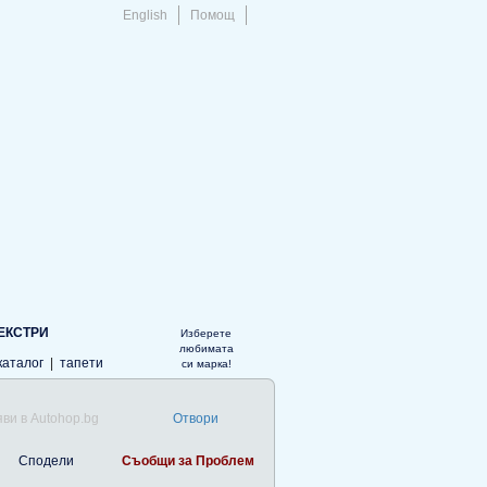
English
Помощ
ЕКСТРИ
Изберете
любимата
каталог
|
тапети
си марка!
ви в Autohop.bg
Отвори
Сподели
Съобщи за Проблем