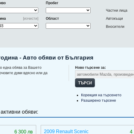
иво
Пробег
Частни лица
ина
[изчисти]
Област
Автокъщи
Вносители
одина - Авто обяви от България
о една обява за Вашето
Ново търсене за:
ючовите думи вдясно или да
ТЪРСИ
Корекция на търсенето
Разширено търсене
 активни обяви:
2009 Renault Scenic
6 300 лв
4