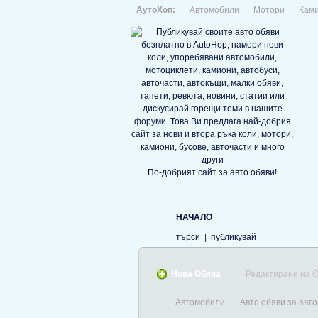
АутоХоп:
Автомобили
Мотори
Кам
По-добрият сайт за авто обяви!
НАЧАЛО
търси
|
публикувай
Нова Обява
Редактиране на 
Автомобили
Авто обяви за авт