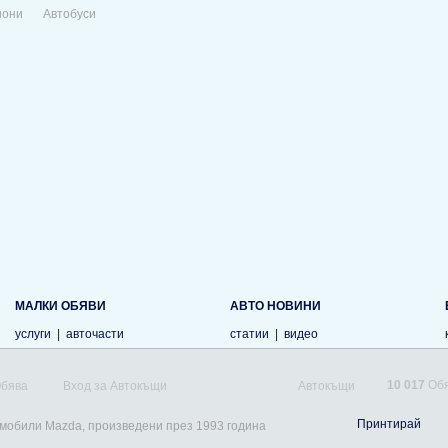
иони
Автобуси
МАЛКИ ОБЯВИ
АВТО НОВИНИ
услуги
|
авточасти
статии
|
видео
10 017
Обя
Обява
Вход за Автокъщи
Автокъщи
Принтирай
омобили Mazda, произведени през 1993 година