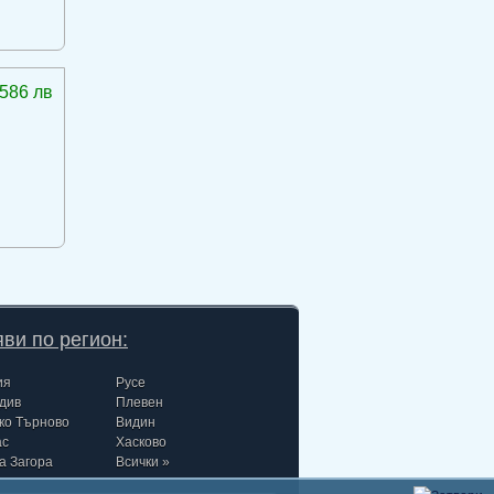
586 лв
ви по регион:
ия
Русе
див
Плевен
ко Търново
Видин
ас
Хасково
а Загора
Всички »