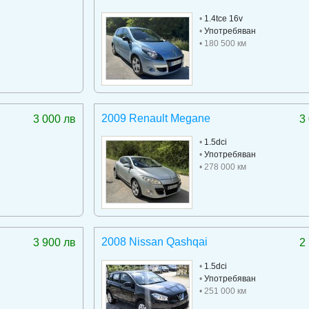
•
1.4tce 16v
•
Употребяван
• 180 500 км
2009 Renault Megane
3 000 лв
3
•
1.5dci
•
Употребяван
• 278 000 км
2008 Nissan Qashqai
3 900 лв
2
•
1.5dci
•
Употребяван
• 251 000 км