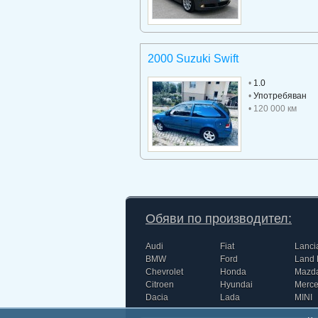
2000 Suzuki Swift
•
1.0
•
Употребяван
• 120 000 км
Обяви по производител:
Audi
Fiat
Lanci
BMW
Ford
Land 
Chevrolet
Honda
Mazd
Citroen
Hyundai
Merc
Dacia
Lada
MINI