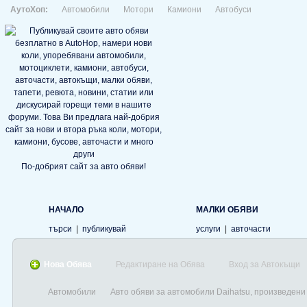
АутоХоп:
Автомобили
Мотори
Камиони
Автобуси
По-добрият сайт за авто обяви!
НАЧАЛО
МАЛКИ ОБЯВИ
търси
|
публикувай
услуги
|
авточасти
Нова Обява
Редактиране на Обява
Вход за Автокъщи
Автомобили
Авто обяви за автомобили Daihatsu, произведени