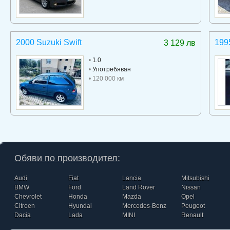
2000 Suzuki Swift
199
3 129 лв
•
1.0
•
Употребяван
• 120 000 км
Обяви по производител:
Audi
Fiat
Lancia
Mitsubishi
BMW
Ford
Land Rover
Nissan
Chevrolet
Honda
Mazda
Opel
Citroen
Hyundai
Mercedes-Benz
Peugeot
Dacia
Lada
MINI
Renault