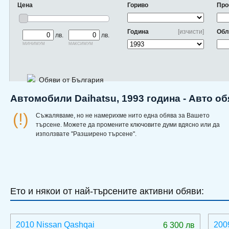
Цена
Гориво
Про
Година
[изчисти]
Обл
лв.
лв.
минимум
максимум
Обяви от България
Автомобили Daihatsu, 1993 година - Авто о
(!)
Съжаляваме, но не намерихме нито една обява за Вашето
търсене. Можете да промените ключовите думи вдясно или да
използвате "Разширено търсене".
Ето и някои от най-търсените активни обяви:
2010 Nissan Qashqai
200
6 300 лв