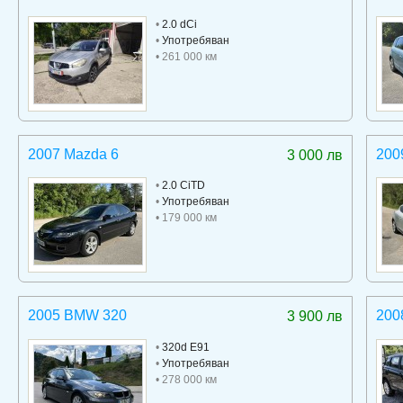
•
2.0 dCi
•
Употребяван
• 261 000 км
2007 Mazda 6
200
3 000 лв
•
2.0 CiTD
•
Употребяван
• 179 000 км
2005 BMW 320
200
3 900 лв
•
320d E91
•
Употребяван
• 278 000 км