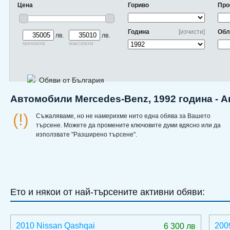
Цена
Гориво
Про
Година
[изчисти]
Обл
лв.
лв.
минимум
максимум
Обяви от България
Автомобили Mercedes-Benz, 1992 година - А
(!)
Съжаляваме, но не намерихме нито една обява за Вашето
търсене. Можете да промените ключовите думи вдясно или да
използвате "Разширено търсене".
Ето и някои от най-търсените активни обяви:
2010 Nissan Qashqai
200
6 300 лв