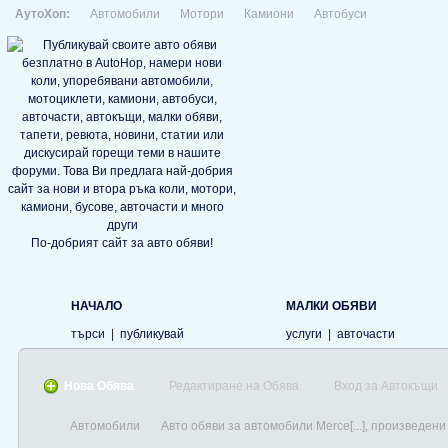
АутоХоп:
Автомобили
Мотори
Камиони
Автобуси
По-добрият сайт за авто обяви!
НАЧАЛО
МАЛКИ ОБЯВИ
търси
|
публикувай
услуги
|
авточасти
Нова Обява
Редактиране на Обява
Вход за Автокъщи
Автомобили
Авто обяви за автомобили Merce[...], произведени