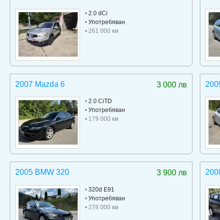
•
2.0 dCi
•
Употребяван
• 261 000 км
2007 Mazda 6
200
3 000 лв
•
2.0 CiTD
•
Употребяван
• 179 000 км
2005 BMW 320
200
3 900 лв
•
320d E91
•
Употребяван
• 278 000 км