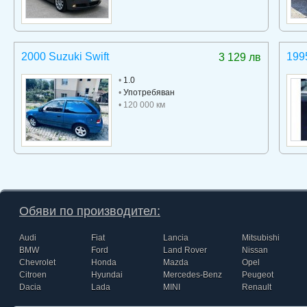
2000 Suzuki Swift
199
3 129 лв
•
1.0
•
Употребяван
• 120 000 км
Обяви по производител:
Audi
Fiat
Lancia
Mitsubishi
BMW
Ford
Land Rover
Nissan
Chevrolet
Honda
Mazda
Opel
Citroen
Hyundai
Mercedes-Benz
Peugeot
Dacia
Lada
MINI
Renault