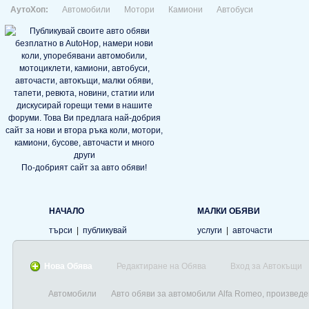
АутоХоп:
Автомобили
Мотори
Камиони
Автобуси
По-добрият сайт за авто обяви!
НАЧАЛО
МАЛКИ ОБЯВИ
търси
|
публикувай
услуги
|
авточасти
Нова Обява
Редактиране на Обява
Вход за Автокъщи
Автомобили
Авто обяви за автомобили Alfa Romeo, произведе