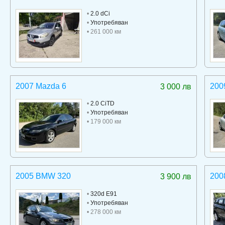
•
2.0 dCi
•
Употребяван
• 261 000 км
2007 Mazda 6
200
3 000 лв
•
2.0 CiTD
•
Употребяван
• 179 000 км
2005 BMW 320
200
3 900 лв
•
320d E91
•
Употребяван
• 278 000 км