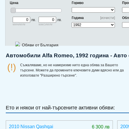
Цена
Гориво
Про
Година
[изчисти]
Обл
лв.
лв.
минимум
максимум
Обяви от България
Автомобили Alfa Romeo, 1992 година - Авто
(!)
Съжаляваме, но не намерихме нито една обява за Вашето
търсене. Можете да промените ключовите думи вдясно или да
използвате "Разширено търсене".
Ето и някои от най-търсените активни обяви:
2010 Nissan Qashqai
200
6 300 лв