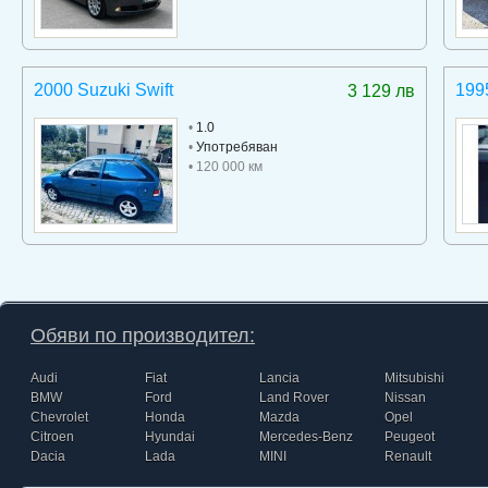
2000 Suzuki Swift
199
3 129 лв
•
1.0
•
Употребяван
• 120 000 км
Обяви по производител:
Audi
Fiat
Lancia
Mitsubishi
BMW
Ford
Land Rover
Nissan
Chevrolet
Honda
Mazda
Opel
Citroen
Hyundai
Mercedes-Benz
Peugeot
Dacia
Lada
MINI
Renault