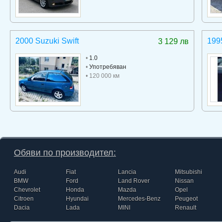
2000 Suzuki Swift
199
3 129 лв
•
1.0
•
Употребяван
• 120 000 км
Обяви по производител:
Audi
Fiat
Lancia
Mitsubishi
BMW
Ford
Land Rover
Nissan
Chevrolet
Honda
Mazda
Opel
Citroen
Hyundai
Mercedes-Benz
Peugeot
Dacia
Lada
MINI
Renault