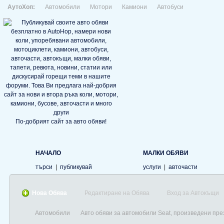
АутоХоп:
Автомобили
Мотори
Камиони
Автобуси
По-добрият сайт за авто обяви!
НАЧАЛО
МАЛКИ ОБЯВИ
търси
|
публикувай
услуги
|
авточасти
Нова Обява
Редактиране на Обява
Вход за Автокъщи
Автомобили
Авто обяви за автомобили Seat, произведени пре