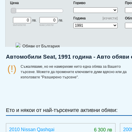
Цена
Гориво
Про
Година
[изчисти]
Обл
лв.
лв.
минимум
максимум
Обяви от България
Автомобили Seat, 1991 година - Авто обяви
(!)
Съжаляваме, но не намерихме нито една обява за Вашето
търсене. Можете да промените ключовите думи вдясно или да
използвате "Разширено търсене".
Ето и някои от най-търсените активни обяви:
2010 Nissan Qashqai
200
6 300 лв