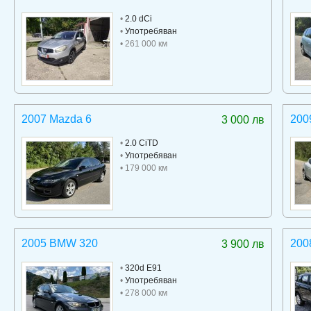
•
2.0 dCi
•
Употребяван
• 261 000 км
2007 Mazda 6
200
3 000 лв
•
2.0 CiTD
•
Употребяван
• 179 000 км
2005 BMW 320
200
3 900 лв
•
320d E91
•
Употребяван
• 278 000 км