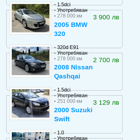
•
1.5dci
•
Употребяван
• 278 000 км
3 900 лв
2005 BMW
320
•
320d E91
•
Употребяван
• 278 000 км
2 700 лв
2008 Nissan
Qashqai
•
1.5dci
•
Употребяван
• 251 000 км
3 129 лв
2000 Suzuki
Swift
•
1.0
•
Употребяван