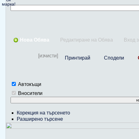
марка!
Нова Обява
Редактиране на Обява
Вход 
[изчисти]
Принтирай
Сподели
Автокъщи
Вносители
н
Корекция на търсенето
Разширено търсене