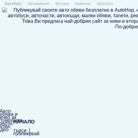
АутоХоп:
Автомобили
Мотори
Камиони
Автобуси
По-добрия
НАЧАЛО
търси
|
публикувай