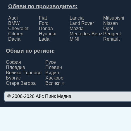
Обяви по производител:
Audi
Fiat
Lancia
Mitsubishi
BMW
Ford
Land Rover
Nissan
Chevrolet
Honda
Mazda
Opel
Citroen
Hyundai
Mercedes-Benz
Peugeot
Dacia
Lada
MINI
Renault
Обяви по регион:
София
Русе
Пловдив
Плевен
Велико Търново
Видин
Бургас
Хасково
Стара Загора
Всички »
© 2006-2026
Айс Пийк Медиа