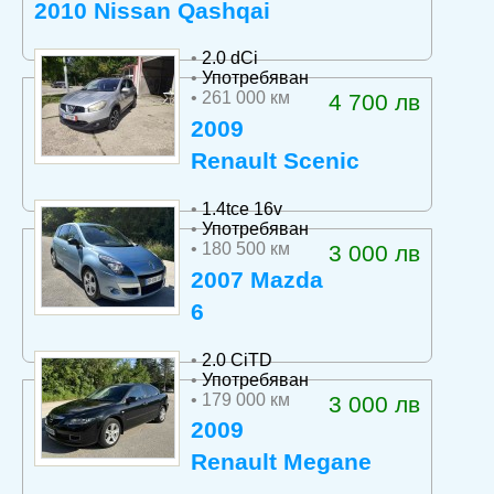
2010 Nissan Qashqai
•
2.0 dCi
•
Употребяван
• 261 000 км
4 700 лв
2009
Renault Scenic
•
1.4tce 16v
•
Употребяван
• 180 500 км
3 000 лв
2007 Mazda
6
•
2.0 CiTD
•
Употребяван
• 179 000 км
3 000 лв
2009
Renault Megane