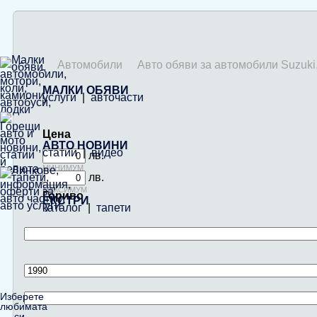
Автомобили
Авто обяви за автомобили Suzuki
МАЛКИ ОБЯВИ
услуги
|
авточасти
Цена
АВТО НОВИНИ
статии
|
видео
лв.
минимум
лв.
максимум
Гориво
ЕКСТРИ
каталог
|
тапети
Изберете
любимата
си