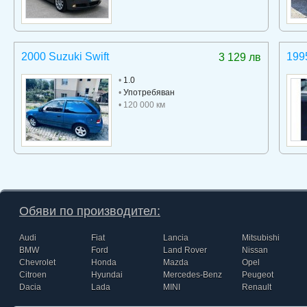
2000 Suzuki Swift
199
3 129 лв
•
1.0
•
Употребяван
• 120 000 км
Обяви по производител:
Audi
Fiat
Lancia
Mitsubishi
BMW
Ford
Land Rover
Nissan
Chevrolet
Honda
Mazda
Opel
Citroen
Hyundai
Mercedes-Benz
Peugeot
Dacia
Lada
MINI
Renault