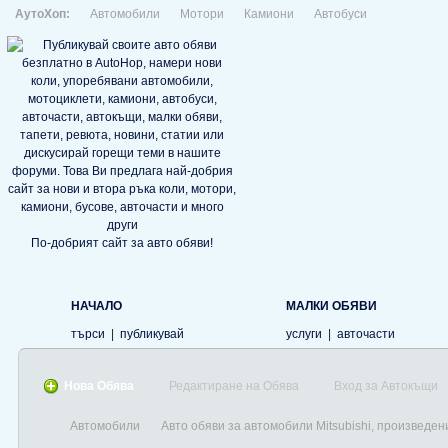
АутоХоп:
Автомобили
Мотори
Камиони
Автобуси
По-добрият сайт за авто обяви!
НАЧАЛО
МАЛКИ ОБЯВИ
търси
|
публикувай
услуги
|
авточасти
Нова Обява
Редактиране на Обява
Вход за Автокъщи
Автомобили
Авто обяви за автомобили Mitsubishi, произведен