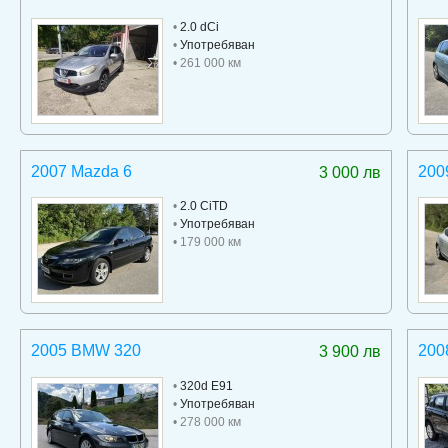
•
2.0 dCi
•
Употребяван
• 261 000 км
2007 Mazda 6
200
3 000 лв
•
2.0 CiTD
•
Употребяван
• 179 000 км
2005 BMW 320
200
3 900 лв
•
320d E91
•
Употребяван
• 278 000 км