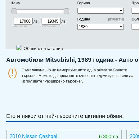
Цена
Гориво
Про
Година
[изчисти]
Обл
лв.
лв.
минимум
максимум
Обяви от България
Автомобили Mitsubishi, 1989 година - Авто 
(!)
Съжаляваме, но не намерихме нито една обява за Вашето
търсене. Можете да промените ключовите думи вдясно или да
използвате "Разширено търсене".
Ето и някои от най-търсените активни обяви:
2010 Nissan Qashqai
200
6 300 лв