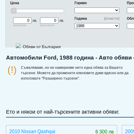
Цена
Гориво
Про
Година
[изчисти]
Обл
лв.
лв.
минимум
максимум
Обяви от България
Автомобили Ford, 1988 година - Авто обяви
(!)
Съжаляваме, но не намерихме нито една обява за Вашето
търсене. Можете да промените ключовите думи вдясно или да
използвате "Разширено търсене".
Ето и някои от най-търсените активни обяви:
2010 Nissan Qashqai
200
6 300 лв