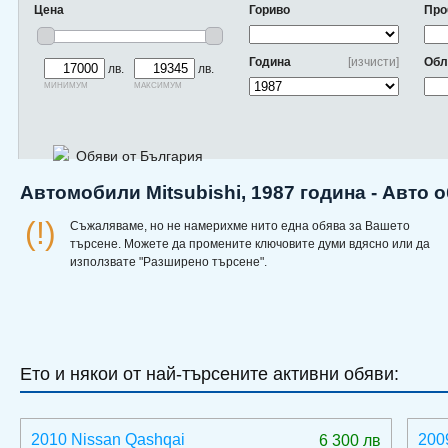
Цена
Гориво
Про
Година
[изчисти]
Обл
лв.
лв.
минимум
максимум
Обяви от България
Автомобили Mitsubishi, 1987 година - Авто 
(!)
Съжаляваме, но не намерихме нито една обява за Вашето
търсене. Можете да промените ключовите думи вдясно или да
използвате "Разширено търсене".
Ето и някои от най-търсените активни обяви:
2010 Nissan Qashqai
200
6 300 лв