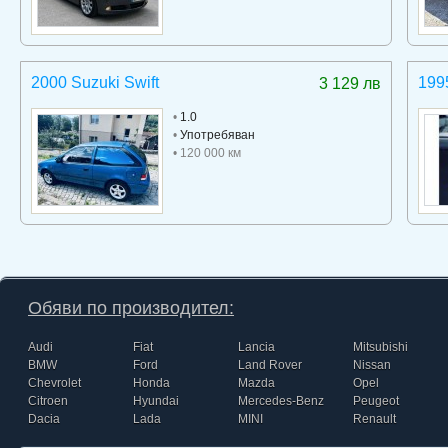
2000 Suzuki Swift
199
3 129 лв
•
1.0
•
Употребяван
• 120 000 км
Обяви по производител:
Audi
Fiat
Lancia
Mitsubishi
BMW
Ford
Land Rover
Nissan
Chevrolet
Honda
Mazda
Opel
Citroen
Hyundai
Mercedes-Benz
Peugeot
Dacia
Lada
MINI
Renault