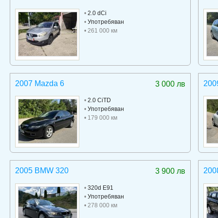
•
2.0 dCi
•
Употребяван
• 261 000 км
2007 Mazda 6
200
3 000 лв
•
2.0 CiTD
•
Употребяван
• 179 000 км
2005 BMW 320
200
3 900 лв
•
320d E91
•
Употребяван
• 278 000 км