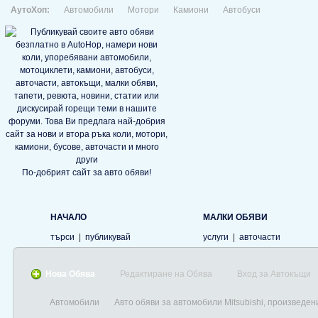
АутоХоп:
Автомобили
Мотори
Камиони
Автобуси
По-добрият сайт за авто обяви!
НАЧАЛО
МАЛКИ ОБЯВИ
търси
|
публикувай
услуги
|
авточасти
Нова Обява
Редактиране на Обява
Вход за Автокъщи
Автомобили
Авто обяви за автомобили Mitsubishi, произведен