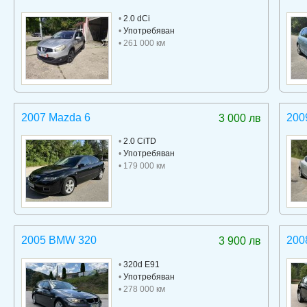
•
2.0 dCi
•
Употребяван
• 261 000 км
2007 Mazda 6
200
3 000 лв
•
2.0 CiTD
•
Употребяван
• 179 000 км
2005 BMW 320
200
3 900 лв
•
320d E91
•
Употребяван
• 278 000 км