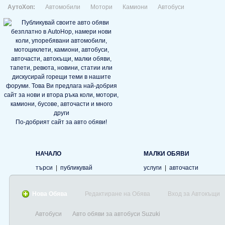
АутоХоп:
Автомобили
Мотори
Камиони
Автобуси
По-добрият сайт за авто обяви!
НАЧАЛО
МАЛКИ ОБЯВИ
търси
|
публикувай
услуги
|
авточасти
Нова Обява
Редактиране на Обява
Вход за Автокъщи
Автобуси
Авто обяви за автобуси Suzuki