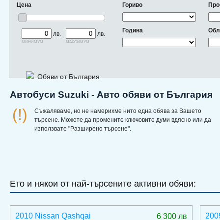
Цена
Гориво
Про
Година
Обл
лв.
лв.
минимум
максимум
Обяви от България
Автобуси Suzuki - Авто обяви от България
(!)
Съжаляваме, но не намерихме нито една обява за Вашето
търсене. Можете да промените ключовите думи вдясно или да
използвате "Разширено търсене".
Ето и някои от най-търсените активни обяви:
2010 Nissan Qashqai
200
6 300 лв