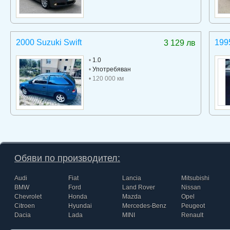
2000 Suzuki Swift
199
3 129 лв
•
1.0
•
Употребяван
• 120 000 км
Обяви по производител:
Audi
Fiat
Lancia
Mitsubishi
BMW
Ford
Land Rover
Nissan
Chevrolet
Honda
Mazda
Opel
Citroen
Hyundai
Mercedes-Benz
Peugeot
Dacia
Lada
MINI
Renault