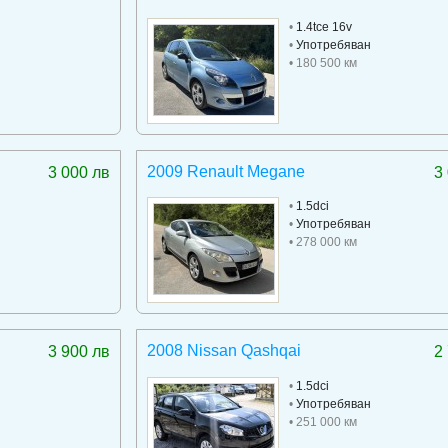
•
1.4tce 16v
•
Употребяван
• 180 500 км
2009 Renault Megane
3 000 лв
3
•
1.5dci
•
Употребяван
• 278 000 км
2008 Nissan Qashqai
3 900 лв
2
•
1.5dci
•
Употребяван
• 251 000 км