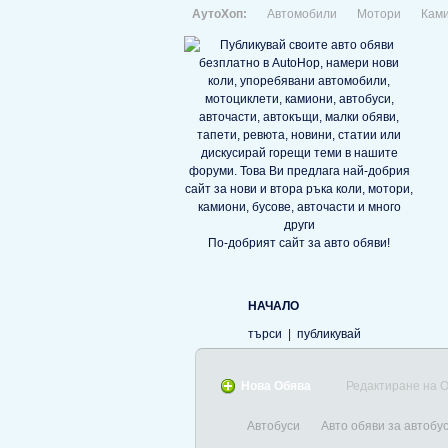
АутоХоп:
Автомобили
Мотори
Кам
По-добрият сайт за авто обяви!
НАЧАЛО
търси
|
публикувай
Нова Обява
Редактиране на 
Автобуси
Авто обяви за автобу