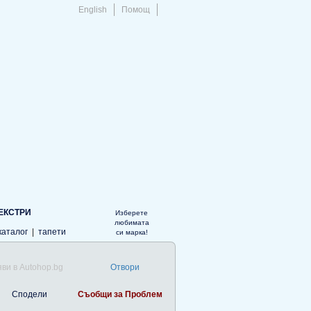
English
Помощ
ЕКСТРИ
Изберете
любимата
каталог
|
тапети
си марка!
ви в Autohop.bg
Отвори
Сподели
Съобщи за Проблем