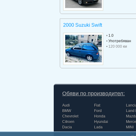
2000 Suzuki Swift
•
1.0
•
Употребяван
• 120 000 км
Обяви по производител:
Audi
Fiat
Lanci
BMW
Ford
Land 
Chevrolet
Honda
Mazd
Citroen
Hyundai
Merc
Dacia
Lada
MINI