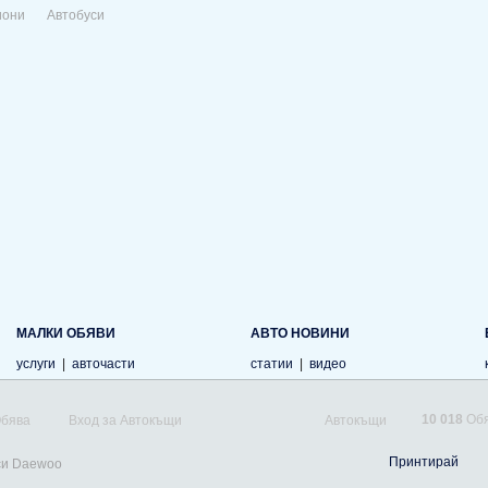
иони
Автобуси
МАЛКИ ОБЯВИ
АВТО НОВИНИ
услуги
|
авточасти
статии
|
видео
10 018
Обя
Обява
Вход за Автокъщи
Автокъщи
Принтирай
си Daewoo