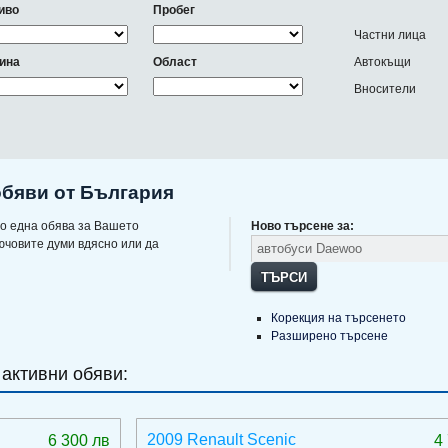
иво
Пробег
Частни лица
ина
Област
Автокъщи
Вносители
обяви от България
о една обява за Вашето
Ново търсене за:
ючовите думи вдясно или да
ТЪРСИ
Корекция на търсенето
Разширено търсене
 активни обяви:
2009 Renault Scenic
6 300 лв
4