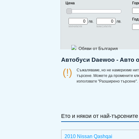
Цена
Гор
Год
лв.
лв.
минимум
максимум
Обяви от България
Автобуси Daewoo - Авто 
(!)
Съжаляваме, но не намерихме нит
търсене. Можете да промените кл
използвате "Разширено търсене".
Ето и някои от най-търсените
2010 Nissan Qashqai