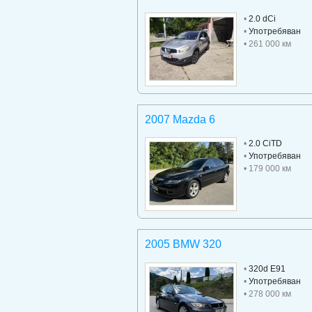
•
2.0 dCi
•
Употребяван
• 261 000 км
2007 Mazda 6
•
2.0 CiTD
•
Употребяван
• 179 000 км
2005 BMW 320
•
320d E91
•
Употребяван
• 278 000 км