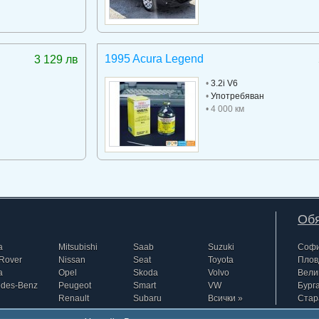
1995 Acura Legend
3 129 лв
•
3.2i V6
•
Употребяван
• 4 000 км
Обя
a
Mitsubishi
Saab
Suzuki
Соф
Rover
Nissan
Seat
Toyota
Плов
a
Opel
Skoda
Volvo
Вели
edes-Benz
Peugeot
Smart
VW
Бург
Renault
Subaru
Всички »
Стар