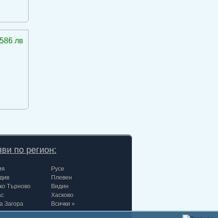
586 лв
ви по регион:
ия
Русе
див
Плевен
ко Търново
Видин
ас
Хасково
а Загора
Всички »