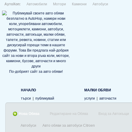
АутоХоп:
Автомобили
Мотори
Камиони
Автобуси
По-добрият сайт за авто обяви!
НАЧАЛО
МАЛКИ ОБЯВИ
търси
|
публикувай
услуги
|
авточасти
Нова Обява
Редактиране на Обява
Вход за Автокъщи
Автобуси
Авто обяви за автобуси Citroen