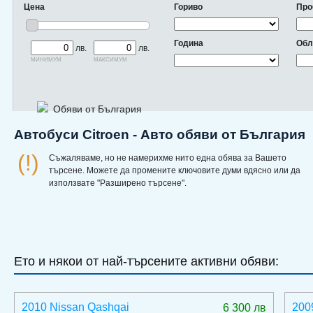
Цена
Гориво
Про
Година
Обл
лв.
лв.
минимум
максимум
Обяви от България
Автобуси Citroen - Авто обяви от България
(!)
Съжаляваме, но не намерихме нито една обява за Вашето
търсене. Можете да промените ключовите думи вдясно или да
използвате "Разширено търсене".
Ето и някои от най-търсените активни обяви:
2010 Nissan Qashqai
200
6 300 лв