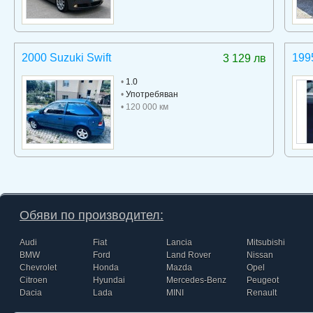
2000 Suzuki Swift
199
3 129 лв
•
1.0
•
Употребяван
• 120 000 км
Обяви по производител:
Audi
Fiat
Lancia
Mitsubishi
BMW
Ford
Land Rover
Nissan
Chevrolet
Honda
Mazda
Opel
Citroen
Hyundai
Mercedes-Benz
Peugeot
Dacia
Lada
MINI
Renault