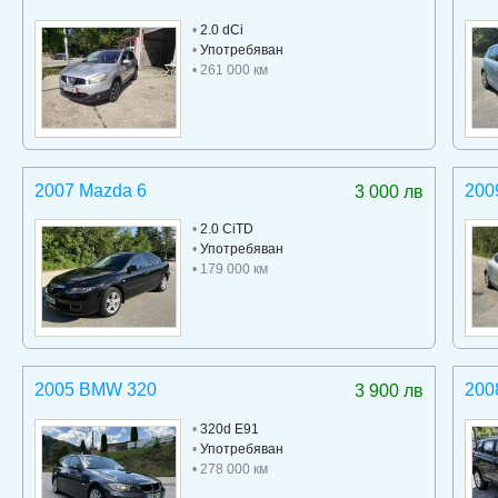
•
2.0 dCi
•
Употребяван
• 261 000 км
2007 Mazda 6
200
3 000 лв
•
2.0 CiTD
•
Употребяван
• 179 000 км
2005 BMW 320
200
3 900 лв
•
320d E91
•
Употребяван
• 278 000 км