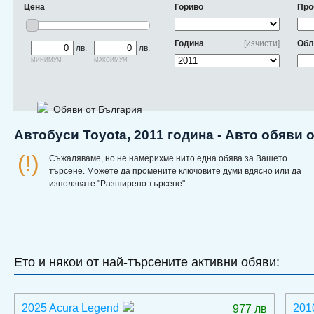
Цена
Гориво
Про
Година
[изчисти]
Обл
лв.
лв.
минимум
максимум
Обяви от България
Автобуси Toyota, 2011 година - Авто обяви 
(!)
Съжаляваме, но не намерихме нито една обява за Вашето
търсене. Можете да промените ключовите думи вдясно или да
използвате "Разширено търсене".
Ето и някои от най-търсените активни обяви:
2025 Acura Legend
201
977 лв