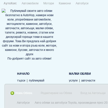
АутоХоп:
Автомобили
Мотори
Камиони
Автобуси
По-добрият сайт за авто обяви!
НАЧАЛО
МАЛКИ ОБЯВИ
търси
|
публикувай
услуги
|
авточасти
Нова Обява
Редактиране на Обява
Вход за Автокъщи
Автобуси
Авто обяви за автобуси Toyota, произведени през 20