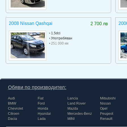
2008 Nissan Qashqai
2000
2 700 лв
•
1.5dci
•
Употребяван
• 251 000 км
Обяви по производител:
Audi
Fiat
Lancia
Mitsubishi
BMW
Ford
Land Rover
Nissan
Chevrolet
Honda
Mazda
Opel
Citroen
Hyundai
Mercedes-Benz
Peugeot
Dacia
Lada
MINI
Renault