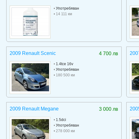
•
Употребяван
• 14 111 км
2009 Renault Scenic
200
4 700 лв
•
1.4tce 16v
•
Употребяван
• 180 500 км
2009 Renault Megane
200
3 000 лв
•
1.5dci
•
Употребяван
• 278 000 км