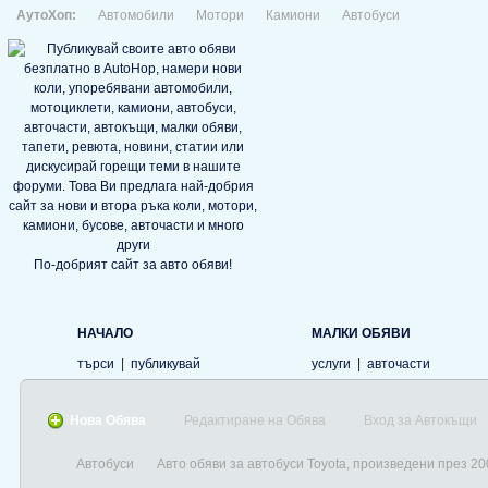
АутоХоп:
Автомобили
Мотори
Камиони
Автобуси
По-добрият сайт за авто обяви!
НАЧАЛО
МАЛКИ ОБЯВИ
търси
|
публикувай
услуги
|
авточасти
Нова Обява
Редактиране на Обява
Вход за Автокъщи
Автобуси
Авто обяви за автобуси Toyota, произведени през 20