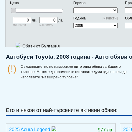
Цена
Гориво
Про
Година
[изчисти]
Обл
лв.
лв.
минимум
максимум
Обяви от България
Автобуси Toyota, 2008 година - Авто обяви 
(!)
Съжаляваме, но не намерихме нито една обява за Вашето
търсене. Можете да промените ключовите думи вдясно или да
използвате "Разширено търсене".
Ето и някои от най-търсените активни обяви:
2025 Acura Legend
201
977 лв