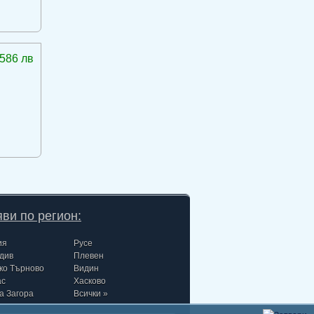
586 лв
ви по регион:
ия
Русе
див
Плевен
ко Търново
Видин
ас
Хасково
а Загора
Всички »