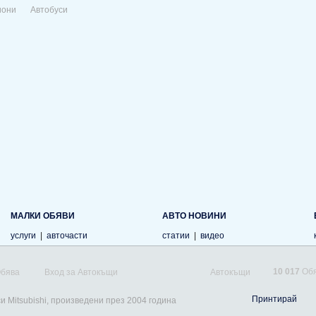
иони
Автобуси
МАЛКИ ОБЯВИ
АВТО НОВИНИ
услуги
|
авточасти
статии
|
видео
10 017
Обя
Обява
Вход за Автокъщи
Автокъщи
Принтирай
и Mitsubishi, произведени през 2004 година