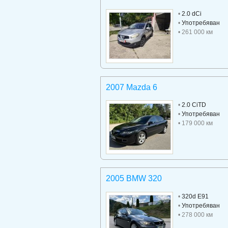
•
2.0 dCi
•
Употребяван
• 261 000 км
2007 Mazda 6
•
2.0 CiTD
•
Употребяван
• 179 000 км
2005 BMW 320
•
320d E91
•
Употребяван
• 278 000 км