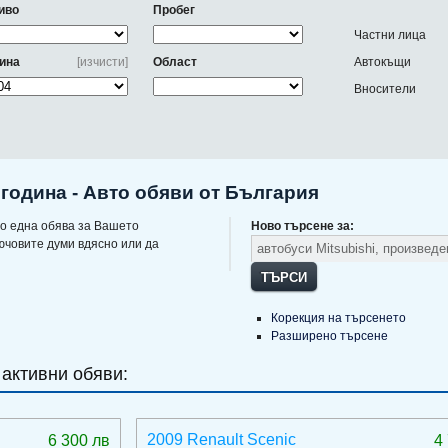
иво
Пробег
Частни лица
ина
[изчисти]
Област
Автокъщи
Вносители
 година - Авто обяви от България
о една обява за Вашето
Ново търсене за:
ючовите думи вдясно или да
ТЪРСИ
Корекция на търсенето
Разширено търсене
 активни обяви:
2009 Renault Scenic
6 300 лв
4