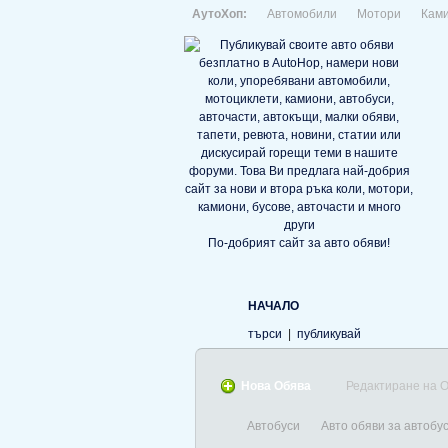
АутоХоп:
Автомобили
Мотори
Кам
По-добрият сайт за авто обяви!
НАЧАЛО
търси
|
публикувай
Нова Обява
Редактиране на 
Автобуси
Авто обяви за автобус