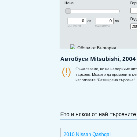
Цена
Гор
Год
лв.
лв.
минимум
максимум
Обяви от България
Автобуси Mitsubishi, 2004
(!)
Съжаляваме, но не намерихме нит
търсене. Можете да промените кл
използвате "Разширено търсене".
Ето и някои от най-търсените
2010 Nissan Qashqai