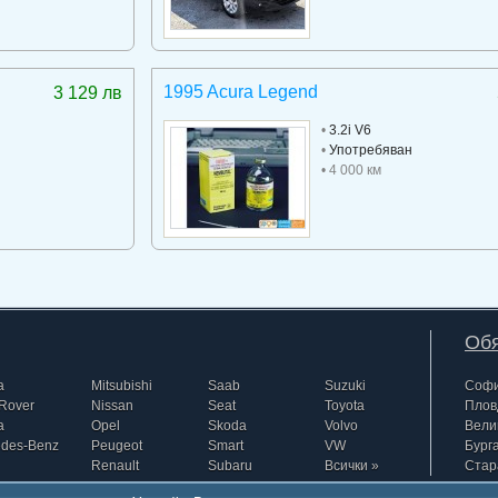
1995 Acura Legend
3 129 лв
•
3.2i V6
•
Употребяван
• 4 000 км
Обя
a
Mitsubishi
Saab
Suzuki
Соф
Rover
Nissan
Seat
Toyota
Плов
a
Opel
Skoda
Volvo
Вели
edes-Benz
Peugeot
Smart
VW
Бург
Renault
Subaru
Всички »
Стар