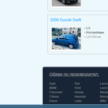
2000 Suzuki Swift
•
1.0
•
Употребяван
• 120 000 км
Обяви по производител:
Audi
Fiat
Lanci
BMW
Ford
Land 
Chevrolet
Honda
Mazd
Citroen
Hyundai
Merc
Dacia
Lada
MINI