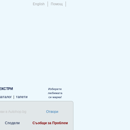
English
Помощ
ЕКСТРИ
Изберете
любимата
каталог
|
тапети
си марка!
ви в Autohop.bg
Отвори
Сподели
Съобщи за Проблем