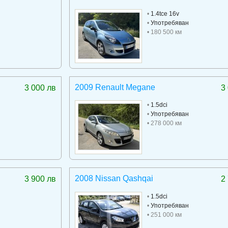
•
1.4tce 16v
•
Употребяван
• 180 500 км
2009 Renault Megane
3 000 лв
3
•
1.5dci
•
Употребяван
• 278 000 км
2008 Nissan Qashqai
3 900 лв
2
•
1.5dci
•
Употребяван
• 251 000 км